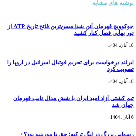
نوشته های مشابه
جوکوویچ قهرمان آتن شد| مسن‌ترین فاتح تاریخ ATP از
تور نهایی فصل کنار کشید
18 آبان, 1404
ایرلند درخواست برای تحریم فوتبال اسرائیل در اروپا را
تصویب کرد
18 آبان, 1404
تیم کشتی آزاد امید ایران با شش مدال نایب قهرمان
جهان شد
6 آبان, 1404
رسوایی بزرگ در لیگ ترکیه؛ حق با مورینیو بود؟ /