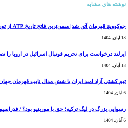
نوشته های مشابه
جوکوویچ قهرمان آتن شد| مسن‌ترین فاتح تاریخ ATP از تور نهایی فصل کنار کشید
18 آبان, 1404
ایرلند درخواست برای تحریم فوتبال اسرائیل در اروپا را ت
18 آبان, 1404
تیم کشتی آزاد امید ایران با شش مدال نایب قهرمان جهان
6 آبان, 1404
رسوایی بزرگ در لیگ ترکیه؛ حق با مورینیو بود؟ / فدراسیو
6 آبان, 1404