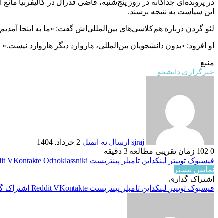
در پرونده‌ای جداگانه در روز پنج‌شنبه، قاضی فدرال در کالیفرنیا م
این سیاست به نتیجه برسند.
لئو گردن درباره هم‌کلاسی‌های بین‌المللی‌اش گفت: «ما به اینجا آمدیم،
او افزود: «بدون دانشجویان بین‌المللی، هاروارد دیگر هاروارد نیست.»
منبع
خبرگزاری دانشجو
sjraj
ارسال به ایمیل
2 خرداد, 1404
0
102
زمان تقریبی مطالعه 3 دقیقه
فیسبوک
توییتر
لینکداین
تامبلر
پینتریست
Odnoklassniki
VKontakte
it
نمایش بیشتر
اشتراک گذاری
فیسبوک
توییتر
لینکداین
تامبلر
پینتریست
VKontakte
Reddit
اشتراک گذ