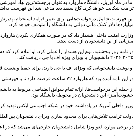
اما در ماه آوریل، دانشگاه هاروارد به‌عنوان برجسته‌ترین نهاد آموزشی
ترامپ شکایت خواهد کرد. کاخ سفید بعد مدعی شد این فهرست به‌اش
این فهرست شامل درخواست‌هایی برای تغییر فرایند استخدام، پذیرش و ش
میلیارد‌ها دلار کمک مالی دولتی به دانشگاه را متوقف خواهد کرد.
وزارت امنیت داخلی هشدار داد که در صورت همکاری نکردن هاروارد ب
میزبانی از این دانشجویان از دست بدهد.
در نامه روز پنج‌شنبه، نوم این هشدار را عملی کرد. او اعلام کرد که 
۲۰۲۵-۲۰۲۶ دانشجویان با ویزای ویژه اف یا جی دریافت کند.
او نوشت دانشجویانی که ویزای اف یا جی دارند، برای حفظ وضعیت قانو
در این نامه آمده بود که هاروارد ۷۲ ساعت فرصت دارد تا با فهرستی از درخواست‌ها همکاری کند تا «فرصتی» برای بررسی مجدد امکان ثبت‌نام دانشجویان بین‌المللی به آن داده شود.
از جمله این درخواست‌ها، ارائه تمام سوابق انضباطی مربوط به دانشج
خشونت‌آمیز» این دانشجویان در محوطه دانشگاه بود.
وزیر داخلی آمریکا در یادداشت خود در شبکه اجتماعی ایکس تهدید کر
دولت ترامپ تلاش‌هایی برای محدود سازی ویزای دانشجویان بین‌المل
در برخی موارد، لغو ویزا شامل دانشجویان خارجی‌ای می‌شد که در اع