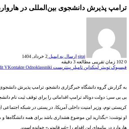
ترامپ پذیرش دانشجوی بین‌المللی در هاروارد
sjraj
ارسال به ایمیل
2 خرداد, 1404
0
102
زمان تقریبی مطالعه 3 دقیقه
فیسبوک
توییتر
لینکداین
تامبلر
پینتریست
Odnoklassniki
VKontakte
it
به گزارش گروه دانشگاه خبرگزاری دانشجو، ترامپ پذیرش دانشجوی بین
بی بی سی: دولت دونالد ترامپ اقداماتی را برای توقف ثبت نام دانشجو
کریستی نوم، وزیر امنیت داخلی آمریکا، در پستی در شبکه اجتماعی ای
او نوشت: «بگذارید این موضوع هشداری باشد برای همه دانشگاه‌ها
هاروارد در بیانیه‌ای این اقدام را «غیرقانونی» خوانده است.