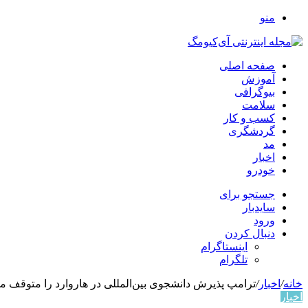
منو
صفحه اصلی
آموزش
بیوگرافی
سلامت
کسب و کار
گردشگری
مد
اخبار
خودرو
جستجو برای
سایدبار
ورود
دنبال کردن
اینستاگرام
تلگرام
خانه
/
اخبار
/
ترامپ پذیرش دانشجوی بین‌المللی در هاروارد را متوقف می
اخبار