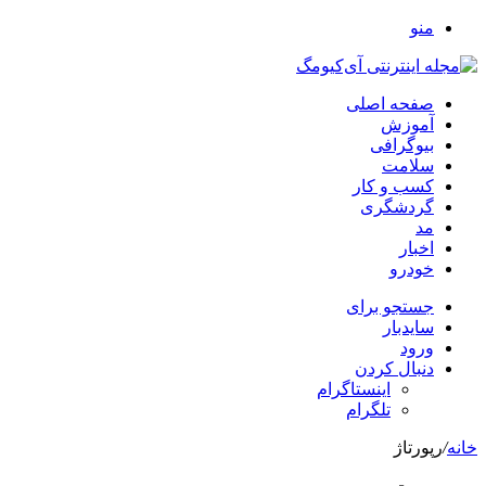
منو
صفحه اصلی
آموزش
بیوگرافی
سلامت
کسب و کار
گردشگری
مد
اخبار
خودرو
جستجو برای
سایدبار
ورود
دنبال کردن
اینستاگرام
تلگرام
خانه
/
رپورتاژ