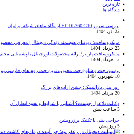
تازه ترین
دیدگاه ها
بررسی سرور HP DL360 G10 از نگاه ماهان شبکه ایرانیان
22 آذر, 1404
مایکروسافت؛ زیربنای هوشمند زندگی دیجیتال | معرفی محصولات
23 خرداد, 1404
مایکروسافت پارتنر؛ ارائه محصولات اورجینال با پشتیبانی محل
12 خرداد, 1404
پرشین چت و شلوغ چت محبوب ترین چت روم های فارسی بین 
10 شهریور, 1404
روز ملی پارالمپیک؛ جشن اراده‌های بزرگ
20 مرداد, 1404
وکالت بلاعزل چیست؟ آشنایی با شرایط و نحوه ابطال آن
3 ساعت پیش
جراحی بینی با تکنیک پرزرویشن
5 روز پیش