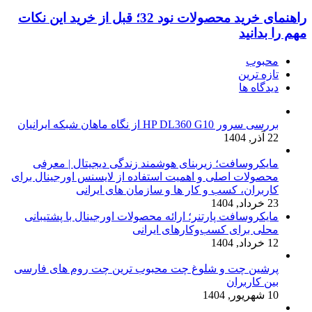
راهنمای خرید محصولات نود 32؛ قبل از خرید این نکات
مهم را بدانید
محبوب
تازه ترین
دیدگاه ها
بررسی سرور HP DL360 G10 از نگاه ماهان شبکه ایرانیان
22 آذر, 1404
مایکروسافت؛ زیربنای هوشمند زندگی دیجیتال | معرفی
محصولات اصلی و اهمیت استفاده از لایسنس اورجینال برای
کاربران، کسب و کار ها و سازمان های ایرانی
23 خرداد, 1404
مایکروسافت پارتنر؛ ارائه محصولات اورجینال با پشتیبانی
محلی برای کسب‌وکارهای ایرانی
12 خرداد, 1404
پرشین چت و شلوغ چت محبوب ترین چت روم های فارسی
بین کاربران
10 شهریور, 1404