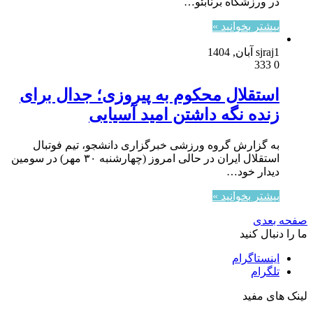
در ورزشگاه برنابئو…
بیشتر بخوانید »
1 آبان, 1404
sjraj
333
0
استقلال محکوم به پیروزی؛ جدال برای
زنده نگه داشتن امید آسیایی
به گزارش گروه ورزشی خبرگزاری دانشجو، تیم فوتبال
استقلال ایران در حالی امروز (چهارشنبه ۳۰ مهر) در سومین
دیدار خود…
بیشتر بخوانید »
صفحه بعدی
ما را دنبال کنید
اینستاگرام
تلگرام
لینک های مفید