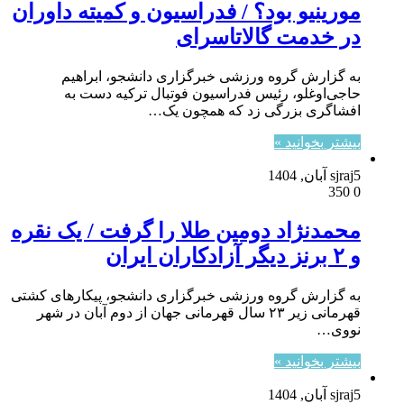
مورینیو بود؟ / فدراسیون و کمیته داوران
در خدمت گالاتاسرای
به گزارش گروه ورزشی خبرگزاری دانشجو، ابراهیم
حاجی‌اوغلو، رئیس فدراسیون فوتبال ترکیه دست به
افشاگری بزرگی زد که همچون یک…
بیشتر بخوانید »
5 آبان, 1404
sjraj
350
0
محمدنژاد دومین طلا را گرفت / یک نقره
و ۲ برنز دیگر آزادکاران ایران
به گزارش گروه ورزشی خبرگزاری دانشجو، پیکار‌های کشتی
قهرمانی زیر ۲۳ سال قهرمانی جهان از دوم آبان در شهر
نووی…
بیشتر بخوانید »
5 آبان, 1404
sjraj