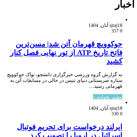
اخبار
18 آبان, 1404
sjraj
357
0
جوکوویچ قهرمان آتن شد| مسن‌ترین
فاتح تاریخ ATP از تور نهایی فصل کنار
کشید
به گزارش گروه ورزشی خبرگزاری دانشجو، نواک جوکوویچ
ستاره صربستانی دنیای تنیس در حالی در مسابقات آتن به
قهرمانی رسید…
بیشتر بخوانید »
18 آبان, 1404
sjraj
330
0
ایرلند درخواست برای تحریم فوتبال
اسرائیل در اروپا را تصویب کرد