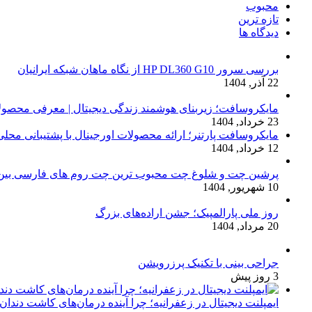
محبوب
تازه ترین
دیدگاه ها
بررسی سرور HP DL360 G10 از نگاه ماهان شبکه ایرانیان
22 آذر, 1404
مایکروسافت؛ زیربنای هوشمند زندگی دیجیتال | معرفی محصولات
23 خرداد, 1404
مایکروسافت پارتنر؛ ارائه محصولات اورجینال با پشتیبانی محل
12 خرداد, 1404
پرشین چت و شلوغ چت محبوب ترین چت روم های فارسی بین 
10 شهریور, 1404
روز ملی پارالمپیک؛ جشن اراده‌های بزرگ
20 مرداد, 1404
جراحی بینی با تکنیک پرزرویشن
3 روز پیش
ایمپلنت دیجیتال در زعفرانیه؛ چرا آینده درمان‌های کاشت دن