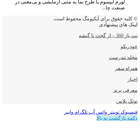
لورم ایپسوم یا طرح‌ نما به متنی آزمایشی و بی‌معنی در
صنعت چا...
© کلیه حقوق برای آیکیومگ محفوظ است.
لینک های پیشنهادی
نت باز 360 – از گجت تا گیشه
خودریکو
مجله‌ تندرست
همراه سفر
اخبار
معرفی برند
نوتک پلاس
فیسبوک
توییتر
واتس آپ
تلگرام
وایبر
دکمه بازگشت به بالا