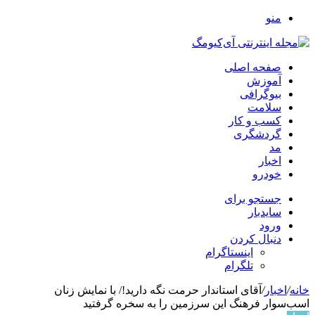
منو
صفحه اصلی
آموزش
بیوگرافی
سلامت
کسب و کار
گردشگری
مد
اخبار
خودرو
جستجو برای
سایدبار
ورود
دنبال کردن
اینستاگرام
تلگرام
خانه
/
اخبار
/
آقای استاندار حرمت نگه دارید!/ با نمایش زنان
اسب‌سوار فرهنگ این سرزمین را به سخره گرفتید