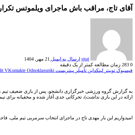
آقای تاج، مراقب باش ماجرای ویلموتس تکرار 
sjraj
ارسال به ایمیل
21 مهر, 1404
0
283
زمان مطالعه کمتر از یک دقیقه
فیسبوک
توییتر
لینکداین
تامبلر
پینتریست
Odnoklassniki
VKontakte
it
به گزارش گروه ورزشی خبرگزاری دانشجو، پس از بازی ضعیف تیم ملی 
ارائه در این بازی نداشت)، تحرکاتی جدی آغاز شده و مخفیانه برای تی
امیدواریم این بار مهدی تاج در ماجرای انتخاب سرمربی تیم ملی، فاجعه