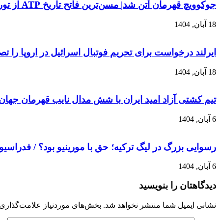
جوکوویچ قهرمان آتن شد| مسن‌ترین فاتح تاریخ ATP از تور نهایی فصل کنار کشید
18 آبان, 1404
ایرلند درخواست برای تحریم فوتبال اسرائیل در اروپا را ت
18 آبان, 1404
تیم کشتی آزاد امید ایران با شش مدال نایب قهرمان جهان
6 آبان, 1404
رسوایی بزرگ در لیگ ترکیه؛ حق با مورینیو بود؟ / فدراسیو
6 آبان, 1404
دیدگاهتان را بنویسید
نشانی ایمیل شما منتشر نخواهد شد.
بخش‌های موردنیاز علامت‌گذاری 