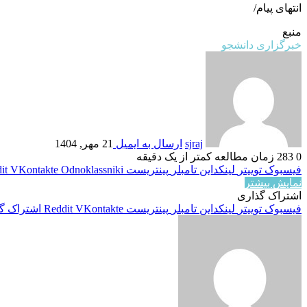
انتهای پیام/
منبع
خبرگزاری دانشجو
sjraj
ارسال به ایمیل
21 مهر, 1404
0
283
زمان مطالعه کمتر از یک دقیقه
فیسبوک
توییتر
لینکداین
تامبلر
پینتریست
Odnoklassniki
VKontakte
it
نمایش بیشتر
اشتراک گذاری
فیسبوک
توییتر
لینکداین
تامبلر
پینتریست
VKontakte
Reddit
اشتراک گذ