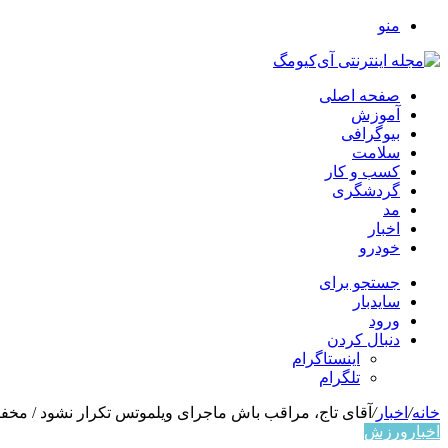
منو
صفحه اصلی
آموزش
بیوگرافی
سلامت
کسب و کار
گردشگری
مد
اخبار
خودرو
جستجو برای
سایدبار
ورود
دنبال کردن
اینستاگرام
تلگرام
خانه
/
اخبار
/
آقای تاج، مراقب باش ماجرای ویلموتس تکرار نشود / مخفیا
اخبار
ورزش