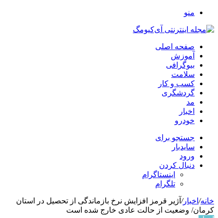
منو
صفحه اصلی
آموزش
بیوگرافی
سلامت
کسب و کار
گردشگری
مد
اخبار
خودرو
جستجو برای
سایدبار
ورود
دنبال کردن
اینستاگرام
تلگرام
خانه
/
اخبار
/
آژیر قرمز افزایش نرخ بازماندگی از تحصیل در استان
کرمان/ وضعیت از حالت عادی خارج شده است