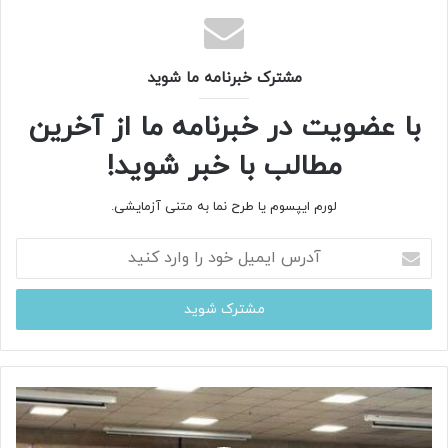
کویت، یک مزیت مهم برای گسترش روابط تجاری است و تقویت
خطوط کشتیرانی با این کشورها با برنامه‌ریزی مناسب امکان‌پذیر
خواهد بود.
مشترک خبرنامه ما شوید
منبع
خبرگزاری دانشجو
با عضویت در خبرنامه ما از آخرین
مطالب با خبر شوید!
لورم ایپسوم یا طرح‌ نما به متنی آزمایشی.
آ
د
ر
س
ا
ی
م
ی
ل
خ