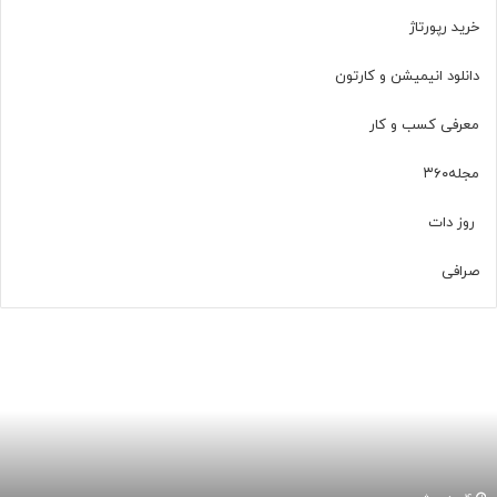
ر
خرید رپورتاژ
ا
دانلود انیمیشن و کارتون
م
معرفی کسب و کار
مجله
۳۶۰
روز دات
صرافی
ا
ی
م
پ
ل
ن
ت