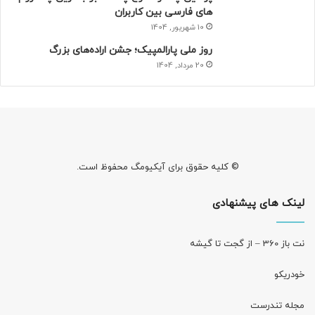
ی
های فارسی بین کاربران
ن
10 شهریور, 1404
د
روز ملی پارالمپیک؛ جشن اراده‌های بزرگ
ه
20 مرداد, 1404
د
ر
م
ا
ن‌
ه
ا
© کلیه حقوق برای آیکیومگ محفوظ است.
ی
ک
لینک های پیشنهادی
ا
ش
ت
نت باز 360 – از گجت تا گیشه
د
ن
خودریکو
د
ا
مجله‌ تندرست
ن