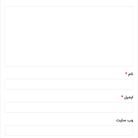
د
ی
د
گ
ا
ه
نام
*
ایمیل
*
وب‌ سایت