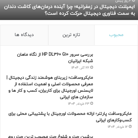
د
4 روز پیش
ایمپلنت دیجیتال در زعفرانیه؛ چرا آینده درمان‌های کاشت دندان
ی
به سمت فناوری دیجیتال حرکت کرده است؟
ج
ی
ت
ا
محبوب
تازه ترین
دیدگاه ها
ل
د
ر
بررسی سرور HP DL360 G10 از نگاه ماهان
ز
شبکه ایرانیان
ع
22 آذر, 1404
ف
مایکروسافت؛ زیربنای هوشمند زندگی دیجیتال |
ر
معرفی محصولات اصلی و اهمیت استفاده از
ا
لایسنس اورجینال برای کاربران، کسب و کار ها و
ن
سازمان های ایرانی
ی
ه
23 خرداد, 1404
؛
مایکروسافت پارتنر؛ ارائه محصولات اورجینال با پشتیبانی محلی برای
چ
کسب‌وکارهای ایرانی
ر
12 خرداد, 1404
ا
آ
پرشین چت و شلوغ چت محبوب ترین چت روم