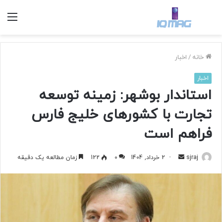
منو
خانه
/
اخبار
اخبار
استاندار بوشهر: زمینه توسعه
تجارت با کشورهای خلیج فارس
فراهم است
sjraj
ا
2 خرداد, 1404
0
122
زمان مطالعه یک دقیقه
ر
س
ا
ل
ب