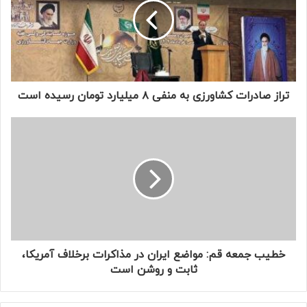
و
د
ر
ا
و
ا
ر
تراز صادرات کشاورزی به منفی ۸ میلیارد تومان رسیده است
د
ک
ن
ی
د
خطیب جمعه قم: مواضع ایران در مذاکرات برخلاف آمریکا،
ثابت و روشن است