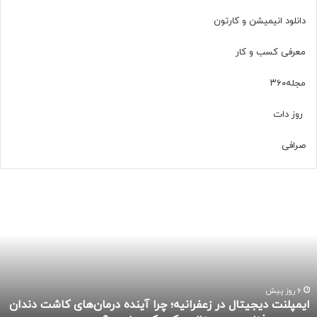
ا
دانلود انیمیشن و کارتون
م
معرفی کسب و کار
مجله
۳۶۰
روز دات
صرافی
ا
ی
م
پ
ل
ن
ت
د
6 روز پیش
ایمپلنت دیجیتال در زعفرانیه؛ چرا آینده درمان‌های کاشت دندان
ی