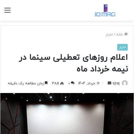
منو
خانه
/
اخبار
اخبار
اعلام روز‌های تعطیلی سینما در
نیمه خرداد ماه
sjraj
ا
16 خرداد, 1404
0
385
زمان مطالعه یک دقیقه
ر
س
ا
ل
ب
ه
ا