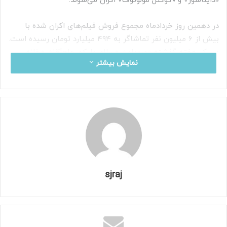
«دایناسور» و «کوکتل مولوتوف» اکران می‌شوند.
در دهمین روز خردادماه مجموع فروش فیلم‌های اکران شده با
بیش از ۶ میلیون نفر تماشاگر به ۴۹۴ میلیارد تومان رسیده است.
در یک هفته گذشته «صددام»، «سلام علیکم حاج‌آقا»، «خانه
نمایش بیشتر
ارواح» و «زیبا صدایم کن» پرفروش‌تر از دیگر فیلم‌ها بودند.
منبع
خبرگزاری دانشجو
sjraj