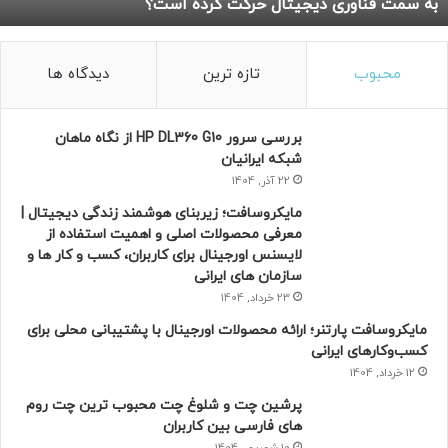
به سمت فناوری دیجیتال حرکت کرده است؟
ج
ی
ت
ا
محبوب
تازه ترین
دیدگاه ها
ل
د
ر
بررسی سرور HP DL360 G10 از نگاه ماهان
ز
شبکه ایرانیان
ع
22 آذر, 1404
ف
مایکروسافت؛ زیربنای هوشمند زندگی دیجیتال |
ر
معرفی محصولات اصلی و اهمیت استفاده از
ا
لایسنس اورجینال برای کاربران، کسب و کار ها و
ن
سازمان های ایرانی
ی
ه
23 خرداد, 1404
؛
مایکروسافت پارتنر؛ ارائه محصولات اورجینال با پشتیبانی محلی برای
چ
کسب‌وکارهای ایرانی
ر
12 خرداد, 1404
ا
آ
پرشین چت و شلوغ چت محبوب ترین چت روم
ی
های فارسی بین کاربران
ن
10 شهریور, 1404