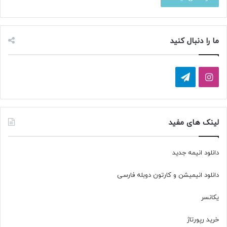
ما را دنبال کنید
ا
ت
ی
ل
ن
گ
لینک های مفید
س
ر
دانلود انیمه جدید
ت
ا
دانلود انیمیشن و کارتون دوبله فارسی
ا
م
گ
یکانسر
ر
خرید رپورتاژ