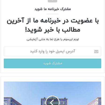
مشترک خبرنامه ما شوید
با عضویت در خبرنامه ما از آخرین
مطالب با خبر شوید!
لورم ایپسوم یا طرح‌ نما به متنی آزمایشی.
آ
د
ر
س
ا
ی
م
ی
ل
خ
و
د