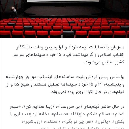
ی
م
ی
ل
همزمان با تعطیلات نیمه خرداد و فرا رسیدن رحلت بنیانگذار
انقلاب اسلامی و گرامیداشت قیام ۱۵ خرداد سینما‌های سراسر
کشور تعطیل می‌شوند.
براساس پیش فروش بلیت سامانه‌های اینترنتی دو روز چهارشنبه
و پنجشنبه، ۱۴ و ۱۵ خرداد سینما‌ها تعطیل هستند و هیچ کدام از
فیلم‌های در حال اکران روی پرده نمی‌روند.
در حال حاضر فیلم‌های «بی سروصدا»، «زیبا صدایم کن»، «صبح
اعدام»، «سلام علیکم حاج‌آقا»، «صددام»، «خانه ارواح»، «بازی را
بکش»، «پاکول»، «هر چی تو بگی»، «اسفند»، «رویاشهر»،