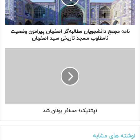
ر
ا
و
ا
ر
نامه مجمع دانشجویان مطالبه‌گر اصفهان پیرامون وضعیت
د
نامطلوب مسجد تاریخی سید اصفهان
ک
ن
ی
د
«پتتیک» مسافر یونان شد
نوشته های مشابه