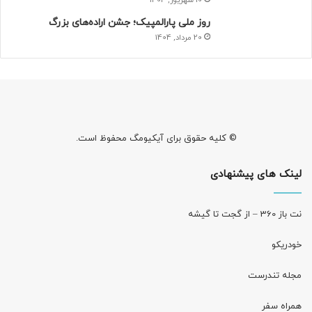
د
روز ملی پارالمپیک؛ جشن اراده‌های بزرگ
ه
20 مرداد, 1404
د
ر
م
ا
ن‌
ه
ا
© کلیه حقوق برای آیکیومگ محفوظ است.
ی
ک
لینک های پیشنهادی
ا
ش
ت
نت باز 360 – از گجت تا گیشه
د
ن
خودریکو
د
ا
مجله‌ تندرست
ن
ب
ه
همراه سفر