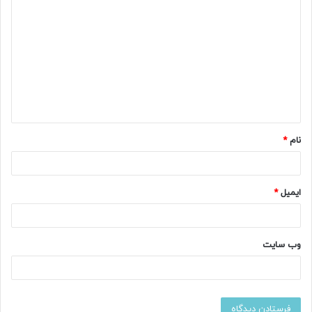
ی
د
گ
ا
ه
نام
*
ایمیل
*
وب‌ سایت