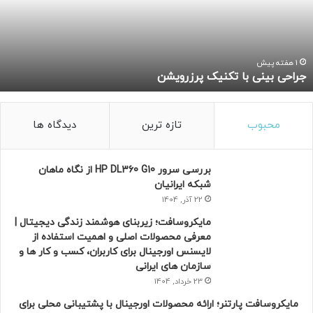
ی
مزایای خرید دستگاه تصفیه آب
ب
ی
حذف آلودگی‌های شیمیایی و میکروبی
ن
ی
1 هفته پیش
بهبود طعم و بوی آب
جراحی بینی با تکنیک پرزرویشن
ب
حفظ املاح مفید برای بدن
ا
ت
صرفه‌جویی در هزینه خرید آب معدنی
ک
محبوب
تازه ترین
دیدگاه ها
افزایش سلامت عمومی و کاهش بیماری‌ها
ن
ی
ک
نکات مهم در خرید دستگاه تصفیه آب
بررسی سرور HP DL360 G10 از نگاه ماهان
پ
شبکه ایرانیان
ر
22 آذر, 1404
تعداد مراحل فیلتراسیون (معمولاً ۵ یا ۶ مرحله‌ای)
ز
مایکروسافت؛ زیربنای هوشمند زندگی دیجیتال |
کیفیت و استاندارد فیلترها
ر
معرفی محصولات اصلی و اهمیت استفاده از
و
ظرفیت دستگاه متناسب با خانواده
لایسنس اورجینال برای کاربران، کسب و کار ها و
ی
خدمات پس از فروش و تعویض فیلتر
سازمان های ایرانی
ش
ن
23 خرداد, 1404
مایکروسافت پارتنر؛ ارائه محصولات اورجینال با پشتیبانی محلی برای