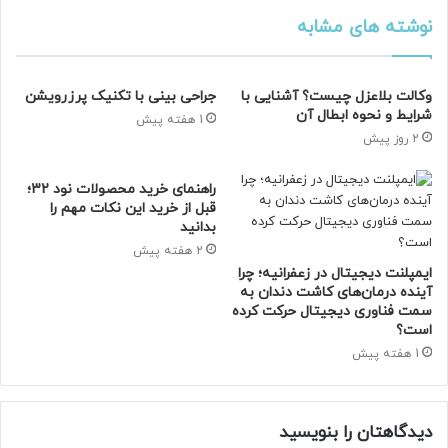
نوشته های مشابه
بخش دوم
:
خرید درب برقی در شیراز
وکالت بلاعزل چیست؟ آشنایی با
جراحی بینی با تکنیک پرزرویشن
شرایط و نحوه ابطال آن
1 هفته پیش
راحتی و امنیت با درب برقی
2 روز پیش
راهنمای خرید محصولات نود 32؛
تصور کنید بعد از یک روز کاری خسته‌کننده، تنها با فشار یک
قبل از خرید این نکات مهم را
دکمه یا لمس گوشی موبایل، درب خانه یا پارکینگ شما به صورت
بدانید
اتوماتیک باز شود.
درب‌های برقی
علاوه بر راحتی، سطح امنیت
2 هفته پیش
ساختمان را نیز افزایش می‌دهند.
ایمپلنت دیجیتال در زعفرانیه؛ چرا
آینده درمان‌های کاشت دندان به
سمت فناوری دیجیتال حرکت کرده
چرا خرید درب برقی در شیراز توصیه می‌شود؟
است؟
1 هفته پیش
شیراز به عنوان یکی از کلان‌شهرهای ایران، میزبان فروشگاه‌ها و
نمایندگی‌های معتبری در زمینه عرضه و نصب درب‌های برقی است.
مشتریان می‌توانند مدل‌های متنوعی از درب‌های کشویی، لولایی،
دیدگاهتان را بنویسید