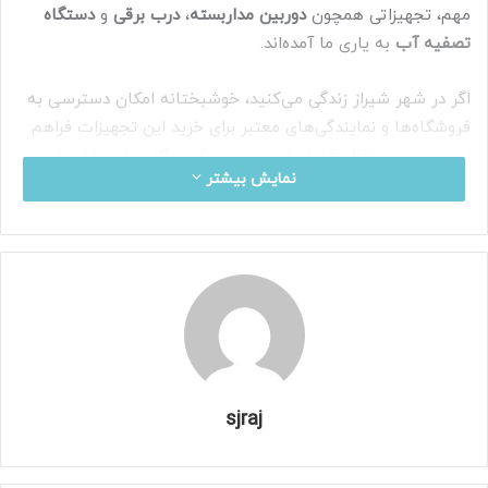
مهم، تجهیزاتی همچون
دوربین مداربسته
،
درب برقی
و
دستگاه
تصفیه آب
به یاری ما آمده‌اند.
اگر در شهر شیراز زندگی می‌کنید، خوشبختانه امکان دسترسی به
فروشگاه‌ها و نمایندگی‌های معتبر برای خرید این تجهیزات فراهم
است. در این مقاله قصد داریم بررسی کنیم که چرا انتخاب این
نمایش بیشتر
سه محصول می‌تواند زندگی ما را دگرگون کند و چگونه می‌توانیم از
خدماتی مانند
خرید اقساطی دوربین مداربسته در شیراز
،
خرید درب
برقی در شیراز
و
خرید دستگاه تصفیه آب در شیراز
بهره‌مند شویم.
sjraj