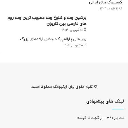
کسب‌وکارهای ایرانی
امنیت و سلامت در کنار هم
12 خرداد, 1404
پرشین چت و شلوغ چت محبوب ترین چت روم
با نگاهی دقیق‌تر درمی‌یابیم که امنیت و سلامت دو روی یک
های فارسی بین کاربران
10 شهریور, 1404
سکه‌اند. همان‌طور که
خرید اقساطی دوربین مداربسته در شیراز
می‌تواند امنیت شما را تضمین کند،
خرید درب برقی در شیراز
روز ملی پارالمپیک؛ جشن اراده‌های بزرگ
آسایش و راحتی را برایتان به ارمغان می‌آورد و
خرید دستگاه
20 مرداد, 1404
تصفیه آب در شیراز
ضامن سلامت شما و خانواده‌تان خواهد بود.
این سه محصول در کنار هم می‌توانند کیفیت زندگی شما را
متحول کنند. تصور کنید خانه‌ای که در آن دوربین‌های مداربسته
امنیت را برقرار کرده‌اند، درب برقی ورود و خروج شما را آسان کرده
© کلیه حقوق برای آیکیومگ محفوظ است.
و دستگاه تصفیه آب هم سلامت خانواده‌تان را تضمین کرده است.
چنین محیطی همان چیزی است که همه ما آرزو داریم.
لینک های پیشنهادی
نت باز 360 – از گجت تا گیشه
نتیجه‌گیری