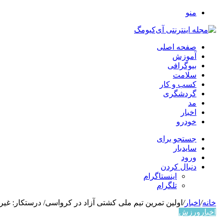
منو
صفحه اصلی
آموزش
بیوگرافی
سلامت
کسب و کار
گردشگری
مد
اخبار
خودرو
جستجو برای
سایدبار
ورود
دنبال کردن
اینستاگرام
تلگرام
خانه
/
اخبار
/
اولین تمرین تیم ملی کشتی آزاد در کرواسی/ درستکار: غیر 
اخبار
ورزش