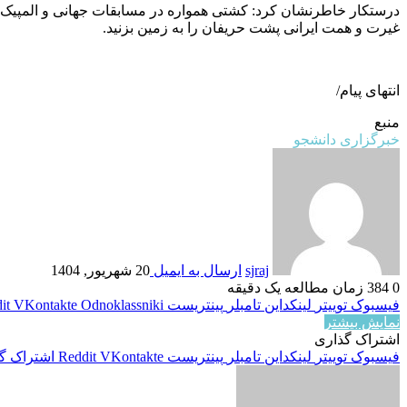
درستکار خاطرنشان کرد: کشتی همواره در مسابقات جهانی و المپیک افتخ
غیرت و همت ایرانی پشت حریفان را به زمین بزنید.
انتهای پیام/
منبع
خبرگزاری دانشجو
sjraj
ارسال به ایمیل
20 شهریور, 1404
0
384
زمان مطالعه یک دقیقه
فیسبوک
توییتر
لینکداین
تامبلر
پینتریست
Odnoklassniki
VKontakte
it
نمایش بیشتر
اشتراک گذاری
فیسبوک
توییتر
لینکداین
تامبلر
پینتریست
VKontakte
Reddit
اشتراک گذ