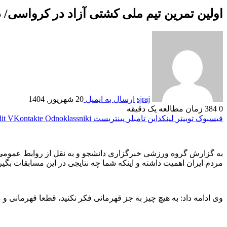
اولین تمرین تیم ملی کشتی آزاد در کرواسی/ د
sjraj
ارسال به ایمیل
20 شهریور, 1404
0
384
زمان مطالعه یک دقیقه
فیسبوک
توییتر
لینکداین
تامبلر
پینتریست
Odnoklassniki
VKontakte
it
به گزارش گروه ورزشی خبرگزاری دانشجو و به نقل از روابط عمومی 
مردم ایران اهمیت داشته و اینکه شما چه نتایجی در این مسابقات بگی
وی ادامه داد: به هیچ چیز به جز قهرمانی فکر نکنید، قطعا قهرمانی