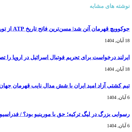
نوشته های مشابه
جوکوویچ قهرمان آتن شد| مسن‌ترین فاتح تاریخ ATP از تور نهایی فصل کنار کشید
18 آبان, 1404
ایرلند درخواست برای تحریم فوتبال اسرائیل در اروپا را ت
18 آبان, 1404
تیم کشتی آزاد امید ایران با شش مدال نایب قهرمان جهان
6 آبان, 1404
رسوایی بزرگ در لیگ ترکیه؛ حق با مورینیو بود؟ / فدراسیو
6 آبان, 1404