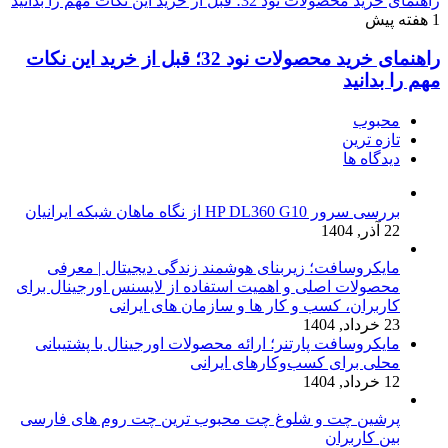
راهنمای خرید محصولات نود 32؛ قبل از خرید این نکات مهم را بدانید
1 هفته پیش
راهنمای خرید محصولات نود 32؛ قبل از خرید این نکات
مهم را بدانید
محبوب
تازه ترین
دیدگاه ها
بررسی سرور HP DL360 G10 از نگاه ماهان شبکه ایرانیان
22 آذر, 1404
مایکروسافت؛ زیربنای هوشمند زندگی دیجیتال | معرفی
محصولات اصلی و اهمیت استفاده از لایسنس اورجینال برای
کاربران، کسب و کار ها و سازمان های ایرانی
23 خرداد, 1404
مایکروسافت پارتنر؛ ارائه محصولات اورجینال با پشتیبانی
محلی برای کسب‌وکارهای ایرانی
12 خرداد, 1404
پرشین چت و شلوغ چت محبوب ترین چت روم های فارسی
بین کاربران