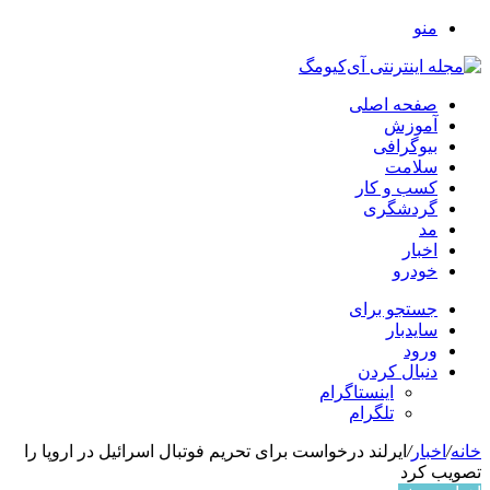
منو
صفحه اصلی
آموزش
بیوگرافی
سلامت
کسب و کار
گردشگری
مد
اخبار
خودرو
جستجو برای
سایدبار
ورود
دنبال کردن
اینستاگرام
تلگرام
خانه
/
اخبار
/
ایرلند درخواست برای تحریم فوتبال اسرائیل در اروپا را
تصویب کرد