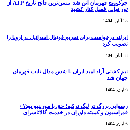
جوکوویچ قهرمان آتن شد| مسن‌ترین فاتح تاریخ ATP از
تور نهایی فصل کنار کشید
18 آبان, 1404
ایرلند درخواست برای تحریم فوتبال اسرائیل در اروپا را
تصویب کرد
18 آبان, 1404
تیم کشتی آزاد امید ایران با شش مدال نایب قهرمان
جهان شد
6 آبان, 1404
رسوایی بزرگ در لیگ ترکیه؛ حق با مورینیو بود؟ /
فدراسیون و کمیته داوران در خدمت گالاتاسرای
6 آبان, 1404