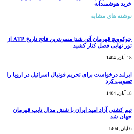
خرید هوشمندانه
نوشته های مشابه
جوکوویچ قهرمان آتن شد| مسن‌ترین فاتح تاریخ ATP از
تور نهایی فصل کنار کشید
18 آبان, 1404
ایرلند درخواست برای تحریم فوتبال اسرائیل در اروپا را
تصویب کرد
18 آبان, 1404
تیم کشتی آزاد امید ایران با شش مدال نایب قهرمان
جهان شد
6 آبان, 1404