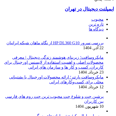
ایمپلنت دیجیتال در تهران
محبوب
تازه ترین
دیدگاه ها
بررسی سرور HP DL360 G10 از نگاه ماهان شبکه ایرانیان
22 آذر, 1404
مایکروسافت؛ زیربنای هوشمند زندگی دیجیتال | معرفی
محصولات اصلی و اهمیت استفاده از لایسنس اورجینال برای
کاربران، کسب و کار ها و سازمان های ایرانی
23 خرداد, 1404
مایکروسافت پارتنر؛ ارائه محصولات اورجینال با پشتیبانی
محلی برای کسب‌وکارهای ایرانی
12 خرداد, 1404
پرشین چت و شلوغ چت محبوب ترین چت روم های فارسی
بین کاربران
10 شهریور, 1404
روز ملی پارالمپیک؛ جشن اراده‌های بزرگ