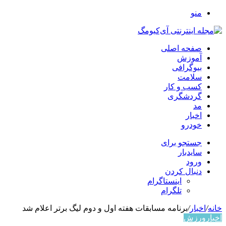
منو
صفحه اصلی
آموزش
بیوگرافی
سلامت
کسب و کار
گردشگری
مد
اخبار
خودرو
جستجو برای
سایدبار
ورود
دنبال کردن
اینستاگرام
تلگرام
خانه
/
اخبار
/
برنامه مسابقات هفته اول و دوم لیگ برتر اعلام شد
اخبار
ورزش