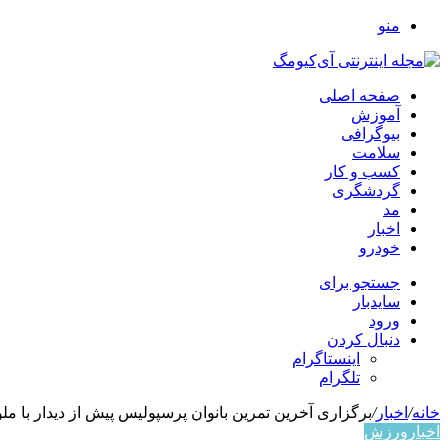
منو
صفحه اصلی
آموزش
بیوگرافی
سلامت
کسب و کار
گردشگری
مد
اخبار
خودرو
جستجو برای
سایدبار
ورود
دنبال کردن
اینستاگرام
تلگرام
خانه
/
اخبار
/
برگزاری آخرین تمرین بانوان پرسپولیس پیش از دیدار با مل
اخبار
ورزش