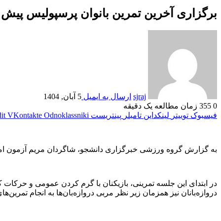
برگزاری آخرین تمرین بانوان پرسپولیس پیش از
sjraj
ارسال به ایمیل
5 آبان, 1404
0
355
زمان مطالعه یک دقیقه
فیسبوک
توییتر
لینکداین
تامبلر
پینتریست
Odnoklassniki
VKontakte
it
به گزارش گروه ورزشی خبرگزاری دانشجو، شاگردان مریم آزمون امروز در حالی در زمین شماره ۲ مجموعه ورزشی آزادی به تمرین پرداختند ک
در ابتدای این جلسه تمرینی، بازیکنان با گرم کردن عمومی و حرکات 
دروازه‌بانان نیز همزمان زیر نظر مربی دروازه‌بان‌ها به انجام تمرین‌ه