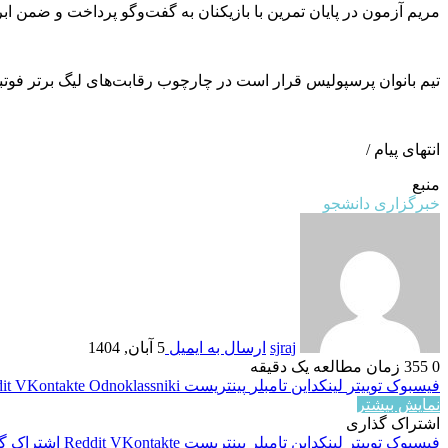
مریم آزمون در پایان تمرین با بازیکنان به گفت‌وگو پرداخت و ضمن ابرا
تیم بانوان پرسپولیس قرار است در چارچوب رقابت‌های لیگ برتر فوتبا
انتهای پیام /
منبع
خبرگزاری دانشجو
sjraj
ارسال به ایمیل
5 آبان, 1404
0
355
زمان مطالعه یک دقیقه
فیسبوک
توییتر
لینکداین
تامبلر
پینتریست
Odnoklassniki
VKontakte
it
نمایش بیشتر
اشتراک گذاری
فیسبوک
توییتر
لینکداین
تامبلر
پینتریست
VKontakte
Reddit
اشتراک گذ