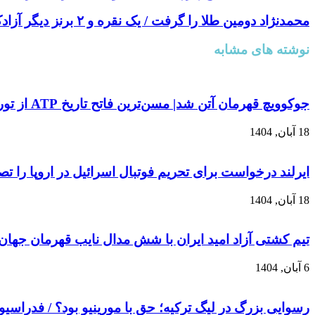
محمدنژاد دومین طلا را گرفت / یک نقره و ۲ برنز دیگر آزادکاران ایران
نوشته های مشابه
جوکوویچ قهرمان آتن شد| مسن‌ترین فاتح تاریخ ATP از تور نهایی فصل کنار کشید
18 آبان, 1404
ایرلند درخواست برای تحریم فوتبال اسرائیل در اروپا را ت
18 آبان, 1404
تیم کشتی آزاد امید ایران با شش مدال نایب قهرمان جهان
6 آبان, 1404
رسوایی بزرگ در لیگ ترکیه؛ حق با مورینیو بود؟ / فدراسیو