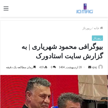
منو
خانه
/
رپورتاژ
رپورتاژ
بیوگرافی محمود شهریاری | به
گزارش سایت استادورک
sjraj
ا
20 اردیبهشت, 1404
0
419
زمان مطالعه یک دقیقه
ر
س
ا
ل
ب
ه
ا