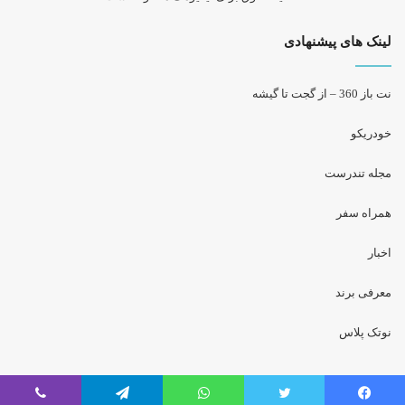
ی
ک
لینک های پیشنهادی
ا
ش
ت
نت باز 360 – از گجت تا گیشه
د
ن
خودریکو
د
ا
مجله‌ تندرست
ن
ب
ه
همراه سفر
س
م
اخبار
ت
ف
معرفی برند
ن
ا
نوتک پلاس
و
ر
ی
د