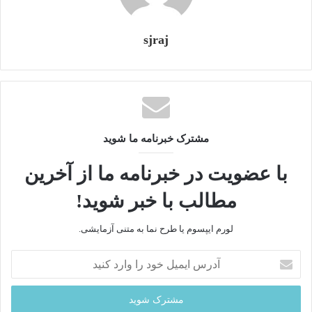
sjraj
مشترک خبرنامه ما شوید
با عضویت در خبرنامه ما از آخرین
مطالب با خبر شوید!
لورم ایپسوم یا طرح‌ نما به متنی آزمایشی.
برنامه‌های شاخص
آ
د
در گزارش اختصاصی سایت استادورک آمده است که محمود
ر
شهریاری اجرای برنامه‌هایی مانند:
س