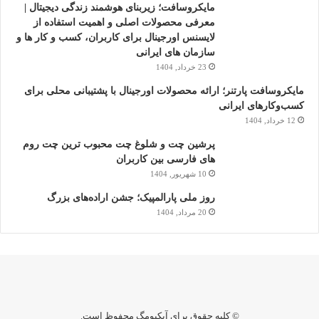
مایکروسافت؛ زیربنای هوشمند زندگی دیجیتال |
ر
معرفی محصولات اصلی و اهمیت استفاده از
ا
لایسنس اورجینال برای کاربران، کسب و کار ها و
ن
سازمان های ایرانی
ی
ه
23 خرداد, 1404
؛
مایکروسافت پارتنر؛ ارائه محصولات اورجینال با پشتیبانی محلی برای
چ
کسب‌وکارهای ایرانی
ر
12 خرداد, 1404
ا
آ
پرشین چت و شلوغ چت محبوب ترین چت روم
ی
های فارسی بین کاربران
ن
10 شهریور, 1404
د
روز ملی پارالمپیک؛ جشن اراده‌های بزرگ
ه
20 مرداد, 1404
د
ر
م
ا
ن‌
ه
ا
© کلیه حقوق برای آیکیومگ محفوظ است.