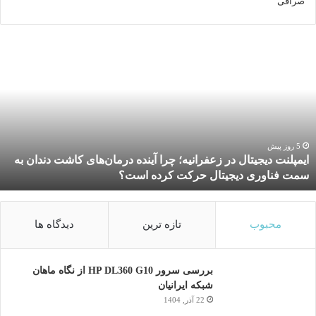
صرافی
ا
ی
م
پ
ل
ن
ت
د
5 روز پیش
ایمپلنت دیجیتال در زعفرانیه؛ چرا آینده درمان‌های کاشت دندان به
ی
سمت فناوری دیجیتال حرکت کرده است؟
ج
ی
ت
ا
محبوب
تازه ترین
دیدگاه ها
ل
د
ر
بررسی سرور HP DL360 G10 از نگاه ماهان
ز
شبکه ایرانیان
ع
22 آذر, 1404
ف