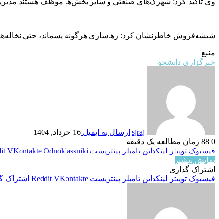
وی تأکید کرد: شهرک‌های صنعتی و سایر بخش‌ها موظف هستند مدیریت 
شیشه‌فروش خاطرنشان کرد: رهاسازی هرگونه پسماند، حتی نخاله‌های س
منبع
خبرگزاری دانشجو
sjraj
ارسال به ایمیل
16 خرداد, 1404
0
88
زمان مطالعه یک دقیقه
فیسبوک
توییتر
لینکداین
تامبلر
پینتریست
Odnoklassniki
VKontakte
it
نمایش بیشتر
اشتراک گذاری
فیسبوک
توییتر
لینکداین
تامبلر
پینتریست
VKontakte
Reddit
اشتراک گذ