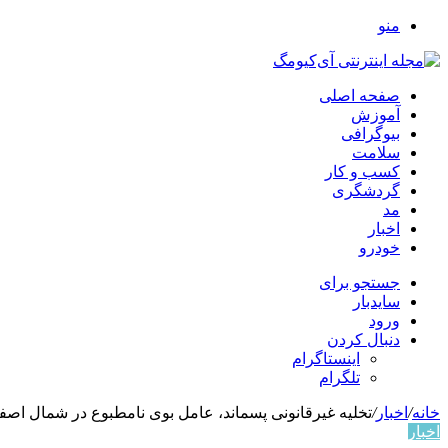
منو
صفحه اصلی
آموزش
بیوگرافی
سلامت
کسب و کار
گردشگری
مد
اخبار
خودرو
جستجو برای
سایدبار
ورود
دنبال کردن
اینستاگرام
تلگرام
خانه
/
اخبار
/
تخلیه غیرقانونی پسماند، عامل بوی نامطبوع در شمال اص
اخبار