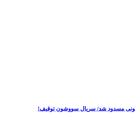
 قانونی مسدود شد/ سریال سووشون توقیف!