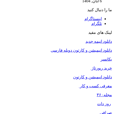
6 آبان, 1404
ما را دنبال کنید
اینستاگرام
تلگرام
لینک های مفید
دانلود انیمه جدید
دانلود انیمیشن و کارتون دوبله فارسی
یکانسر
خرید رپورتاژ
دانلود انیمیشن و کارتون
معرفی کسب و کار
مجله
۳۶۰
روز دات
صرافی