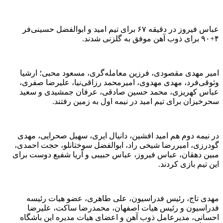
عباس فیروز در دقیقه ۶۷ برای تیم امید و ابوالفضل حسینی‌فر
۴+۹۰ برای ذوب آهن موفق به گلزنی شدند.
امیر مهدی مقصودی، فرزین معامله‌گری، مسعود محبی؛ ارشیا
وثوقی‌فرد، مهدی مهدوی، امیرمحمد رزاقی‌نیا، علیرضا صفری،
عباس کهریزی‌، محمد حسین صادقی، عرفان جمشیدی و سعید
سحرخیزان برای تیم امید در نیمه اول به زمین رفتند.
در نیمه دوم هم امید افشین، دانیال ایری، سهیل صحرایی، مهدی
گودرزی، امیررضا شیخی راد، ابوالفضل سوختانلو، حجت احمدی،
مبین دهقان، عباس فیروز، عباس حبیبی و آریا شفیع دوست برای
این تیم بازی کردند.
مهدی تاج، رئیس فدراسیون، علی طاهری، عضو هیات رئیسه
فدراسیون و رئیس هیات اصفهان، محمدرضا ساکت‌، علیرضا
احسانی، مدیرعامل ذوب آهن و اعضای هیات مدیره این باشگاه