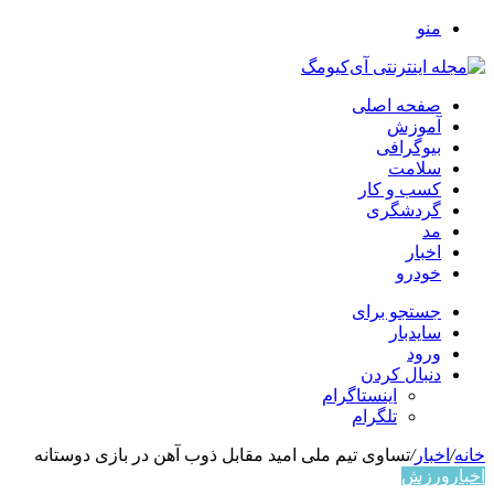
منو
صفحه اصلی
آموزش
بیوگرافی
سلامت
کسب و کار
گردشگری
مد
اخبار
خودرو
جستجو برای
سایدبار
ورود
دنبال کردن
اینستاگرام
تلگرام
خانه
/
اخبار
/
تساوی تیم ملی امید مقابل ذوب آهن در بازی دوستانه
اخبار
ورزش