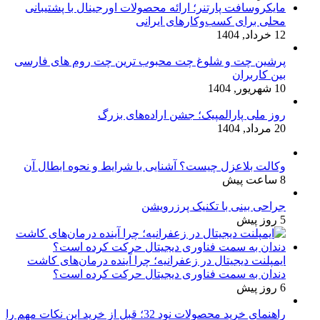
مایکروسافت پارتنر؛ ارائه محصولات اورجینال با پشتیبانی
محلی برای کسب‌وکارهای ایرانی
12 خرداد, 1404
پرشین چت و شلوغ چت محبوب ترین چت روم های فارسی
بین کاربران
10 شهریور, 1404
روز ملی پارالمپیک؛ جشن اراده‌های بزرگ
20 مرداد, 1404
وکالت بلاعزل چیست؟ آشنایی با شرایط و نحوه ابطال آن
8 ساعت پیش
جراحی بینی با تکنیک پرزرویشن
5 روز پیش
ایمپلنت دیجیتال در زعفرانیه؛ چرا آینده درمان‌های کاشت
دندان به سمت فناوری دیجیتال حرکت کرده است؟
6 روز پیش
راهنمای خرید محصولات نود 32؛ قبل از خرید این نکات مهم را