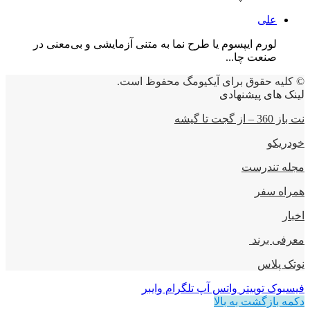
علی
لورم ایپسوم یا طرح‌ نما به متنی آزمایشی و بی‌معنی در
صنعت چا...
© کلیه حقوق برای آیکیومگ محفوظ است.
لینک های پیشنهادی
نت باز 360 – از گجت تا گیشه
خودریکو
مجله‌ تندرست
همراه سفر
اخبار
معرفی برند
نوتک پلاس
فیسبوک
توییتر
واتس آپ
تلگرام
وایبر
دکمه بازگشت به بالا