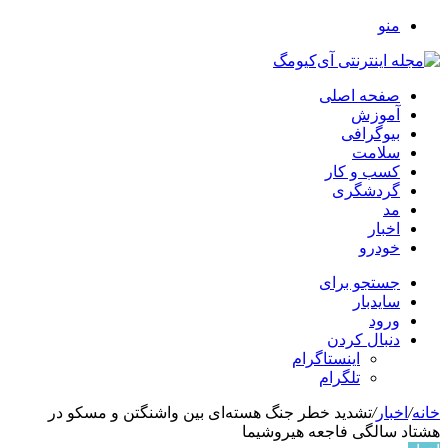
منو
صفحه اصلی
آموزش
بیوگرافی
سلامت
کسب و کار
گردشگری
مد
اخبار
خودرو
جستجو برای
سایدبار
ورود
دنبال کردن
اینستاگرام
تلگرام
خانه
/
اخبار
/
تشدید خطر جنگ هسته‌ای بین واشنگتن و مسکو در
هشتاد سالگی فاجعه هیروشیما