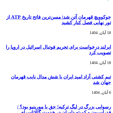
جوکوویچ قهرمان آتن شد| مسن‌ترین فاتح تاریخ ATP از
تور نهایی فصل کنار کشید
18 آبان, 1404
ایرلند درخواست برای تحریم فوتبال اسرائیل در اروپا را
تصویب کرد
18 آبان, 1404
تیم کشتی آزاد امید ایران با شش مدال نایب قهرمان
جهان شد
6 آبان, 1404
رسوایی بزرگ در لیگ ترکیه؛ حق با مورینیو بود؟ /
فدراسیون و کمیته داوران در خدمت گالاتاسرای