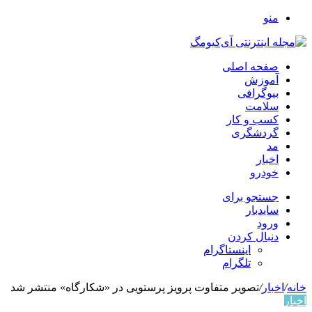
منو
صفحه اصلی
آموزش
بیوگرافی
سلامت
کسب و کار
گردشگری
مد
اخبار
خودرو
جستجو برای
سایدبار
ورود
دنبال کردن
اینستاگرام
تلگرام
خانه
/
اخبار
/
تصویر متفاوت پرویز پرستویی در «شکارگاه» منتشر شد
اخبار