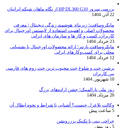
بررسی سرور HP DL360 G10 از نگاه ماهان شبکه ایرانیان
22 آذر, 1404
مایکروسافت؛ زیربنای هوشمند زندگی دیجیتال | معرفی
محصولات اصلی و اهمیت استفاده از لایسنس اورجینال برای
کاربران، کسب و کار ها و سازمان های ایرانی
23 خرداد, 1404
مایکروسافت پارتنر؛ ارائه محصولات اورجینال با پشتیبانی
محلی برای کسب‌وکارهای ایرانی
12 خرداد, 1404
پرشین چت و شلوغ چت محبوب ترین چت روم های فارسی
بین کاربران
10 شهریور, 1404
روز ملی پارالمپیک؛ جشن اراده‌های بزرگ
20 مرداد, 1404
وکالت بلاعزل چیست؟ آشنایی با شرایط و نحوه ابطال آن
5 ساعت پیش
جراحی بینی با تکنیک پرزرویشن
5 روز پیش