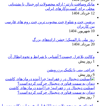
مایکروسافت پارتنر؛ ارائه محصولات اورجینال با پشتیبانی
محلی برای کسب‌وکارهای ایرانی
12 خرداد, 1404
پرشین چت و شلوغ چت محبوب ترین چت روم های فارسی
بین کاربران
10 شهریور, 1404
روز ملی پارالمپیک؛ جشن اراده‌های بزرگ
20 مرداد, 1404
وکالت بلاعزل چیست؟ آشنایی با شرایط و نحوه ابطال آن
1 روز پیش
جراحی بینی با تکنیک پرزرویشن
6 روز پیش
ایمپلنت دیجیتال در زعفرانیه؛ چرا آینده درمان‌های کاشت
دندان به سمت فناوری دیجیتال حرکت کرده است؟
7 روز پیش
راهنمای خرید محصولات نود 32؛ قبل از خرید این نکات مهم را