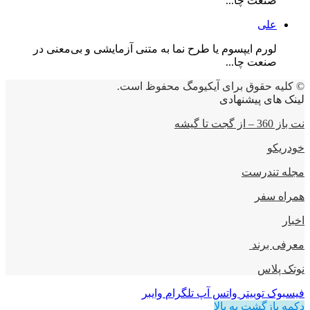
صنعت چا...
علی
لورم ایپسوم یا طرح‌ نما به متنی آزمایشی و بی‌معنی در
صنعت چا...
© کلیه حقوق برای آیکیومگ محفوظ است.
لینک های پیشنهادی
نت باز 360 – از گجت تا گیشه
خودریکو
مجله‌ تندرست
همراه سفر
اخبار
معرفی برند
نوتک پلاس
فیسبوک
توییتر
واتس آپ
تلگرام
وایبر
دکمه بازگشت به بالا