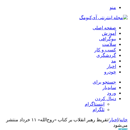
منو
صفحه اصلی
آموزش
بیوگرافی
سلامت
کسب و کار
گردشگری
مد
اخبار
خودرو
جستجو برای
سایدبار
ورود
دنبال کردن
اینستاگرام
تلگرام
خانه
/
اخبار
/
تقریظ رهبر انقلاب بر کتاب «روح‌الله» ۱۱ خرداد منتشر
می‌شود