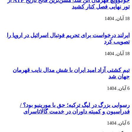
جوکوویچ قهرمان آتن شد| مسن‌ترین فاتح تاریخ ATP از
تور نهایی فصل کنار کشید
18 آبان, 1404
ایرلند درخواست برای تحریم فوتبال اسرائیل در اروپا را
تصویب کرد
18 آبان, 1404
تیم کشتی آزاد امید ایران با شش مدال نایب قهرمان
جهان شد
6 آبان, 1404
رسوایی بزرگ در لیگ ترکیه؛ حق با مورینیو بود؟ /
فدراسیون و کمیته داوران در خدمت گالاتاسرای
6 آبان, 1404