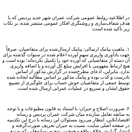
در اطلاعیه روابط عمومی شرکت عمران شهر جدید پردیس که با
هدف شفاف‌سازی و روشنگری افکار عمومی منتشر شده، بر نکات
زیر تأکید شده است:
۱. ماهیت پیامک ارسالی: پیامک ارسال‌شده برای متقاضیان، صرفاً
جهت یادآوری واریزی سهم آورده اعلام شده در سنوات گذشته برای
آن دسته از متقاضیانی که آورده خود را تکمیل نکرده‌اند؛ بوده است و
هیچ ارتباط مفهومی با افزایش مبلغ کل آورده و یا اضافه واریزی
ندارد. بنابراین، ادعای مطرح‌شده در گزارش مذکور از اساس
نادرست و کذب بوده و پیامک مذکور بر اساس مطالبه ایجاده شده
توسط جمعی از متقاضیان خوش حساب برای جلوگیری از تضییع
حقوق ایشان و تسریع در عملیات عمرانی ارسال شده است.
۲. ضرورت اصلاح و جبران: با استناد به قانون مطبوعات و با توجه
به سابقه تعامل سازنده میان شرکت عمران پردیس و رسانه
اقتصادآنلاین، انتظار می‌رود مسئولان این رسانه با درج این تکذیبیه
در صفحه اصلی سایت، نسبت به جبران تحریف صورت‌گرفته و
انتشار گزارش خلاف واقع و همچنین توجیه رسانه‌هایی که به تبع