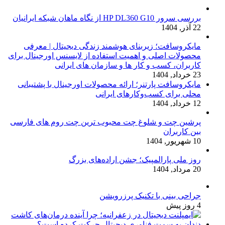
بررسی سرور HP DL360 G10 از نگاه ماهان شبکه ایرانیان
22 آذر, 1404
مایکروسافت؛ زیربنای هوشمند زندگی دیجیتال | معرفی
محصولات اصلی و اهمیت استفاده از لایسنس اورجینال برای
کاربران، کسب و کار ها و سازمان های ایرانی
23 خرداد, 1404
مایکروسافت پارتنر؛ ارائه محصولات اورجینال با پشتیبانی
محلی برای کسب‌وکارهای ایرانی
12 خرداد, 1404
پرشین چت و شلوغ چت محبوب ترین چت روم های فارسی
بین کاربران
10 شهریور, 1404
روز ملی پارالمپیک؛ جشن اراده‌های بزرگ
20 مرداد, 1404
جراحی بینی با تکنیک پرزرویشن
4 روز پیش