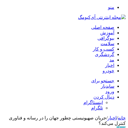
منو
صفحه اصلی
آموزش
بیوگرافی
سلامت
کسب و کار
گردشگری
مد
اخبار
خودرو
جستجو برای
سایدبار
ورود
دنبال کردن
اینستاگرام
تلگرام
خانه
/
اخبار
/
جریان صهیونیستی چطور جهان را در رسانه و فناوری
کنترل می‌کند؟