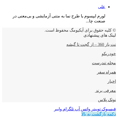
علی
لورم ایپسوم یا طرح‌ نما به متنی آزمایشی و بی‌معنی در
صنعت چا...
© کلیه حقوق برای آیکیومگ محفوظ است.
لینک های پیشنهادی
نت باز 360 – از گجت تا گیشه
خودریکو
مجله‌ تندرست
همراه سفر
اخبار
معرفی برند
نوتک پلاس
فیسبوک
توییتر
واتس آپ
تلگرام
وایبر
دکمه بازگشت به بالا