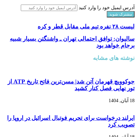
آدرس ایمیل خود را وارد کنید
لیست ٢٨ نفره تیم ملی مقابل قطر و کره
سالیوان: توافق احتمالی تهران ـ واشنگتن بسیار شبیه
برجام خواهد بود
نوشته های مشابه
جوکوویچ قهرمان آتن شد| مسن‌ترین فاتح تاریخ ATP از
تور نهایی فصل کنار کشید
18 آبان, 1404
ایرلند درخواست برای تحریم فوتبال اسرائیل در اروپا را
تصویب کرد
18 آبان, 1404