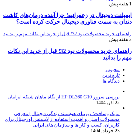
1 هفته پیش
ایمپلنت دیجیتال در زعفرانیه؛ چرا آینده درمان‌های کاشت
دندان به سمت فناوری دیجیتال حرکت کرده است؟
راهنمای خرید محصولات نود 32؛ قبل از خرید این نکات مهم را بدانید
2 هفته پیش
راهنمای خرید محصولات نود 32؛ قبل از خرید این نکات
مهم را بدانید
محبوب
تازه ترین
دیدگاه ها
بررسی سرور HP DL360 G10 از نگاه ماهان شبکه ایرانیان
22 آذر, 1404
مایکروسافت؛ زیربنای هوشمند زندگی دیجیتال | معرفی
محصولات اصلی و اهمیت استفاده از لایسنس اورجینال برای
کاربران، کسب و کار ها و سازمان های ایرانی
23 خرداد, 1404