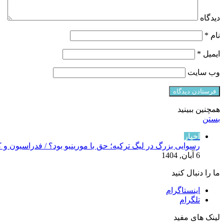
دیدگاه
نام
*
ایمیل
*
وب‌ سایت
همچنین ببینید
بستن
اخبار
رسوایی بزرگ در لیگ ترکیه؛ حق با مورینیو بود؟ / فدراسیون و 
6 آبان, 1404
ما را دنبال کنید
اینستاگرام
تلگرام
لینک های مفید