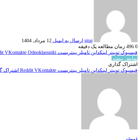
sjraj
ارسال به ایمیل
12 مرداد, 1404
0
496
زمان مطالعه یک دقیقه
فیسبوک
توییتر
لینکداین
تامبلر
پینتریست
Odnoklassniki
VKontakte
it
نمایش بیشتر
اشتراک گذاری
فیسبوک
توییتر
لینکداین
تامبلر
پینتریست
VKontakte
Reddit
اشتراک گذ
sjraj