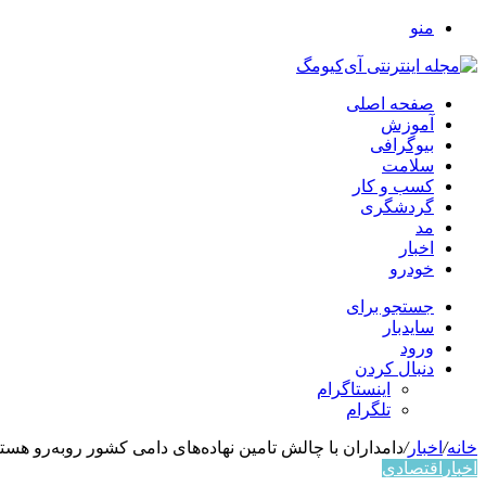
منو
صفحه اصلی
آموزش
بیوگرافی
سلامت
کسب و کار
گردشگری
مد
اخبار
خودرو
جستجو برای
سایدبار
ورود
دنبال کردن
اینستاگرام
تلگرام
خانه
/
اخبار
/
دامداران با چالش تامین نهاده‌های دامی کشور رو‌به‌رو هستن
اخبار
اقتصادي