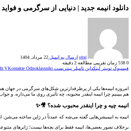
دانلود انیمه جدید | دنیایی از سرگرمی و فواید
sjraj
ارسال به ایمیل
22 مرداد, 1404
0
538
زمان تقریبی مطالعه 2 دقیقه
فیسبوک
توییتر
لینکداین
تامبلر
پینتریست
Odnoklassniki
VKontakte
it
امروزه انیمه‌ها یکی از پرطرفدارترین شکل‌های سرگرمی در جهان هستن.
هم ببینیم چرا انیمه اینقدر محبوبه، چه تأثیری روی ما می‌ذاره، و جواب
انیمه چیه و چرا اینقدر محبوب شده؟ 🎥✨
انیمه به انیمیشن‌هایی گفته می‌شه که عمدتاً در ژاپن ساخته می‌شن. ا
برخلاف تصور بعضی‌ها، انیمه فقط برای بچه‌ها نیست؛ ژانرهای متنوع