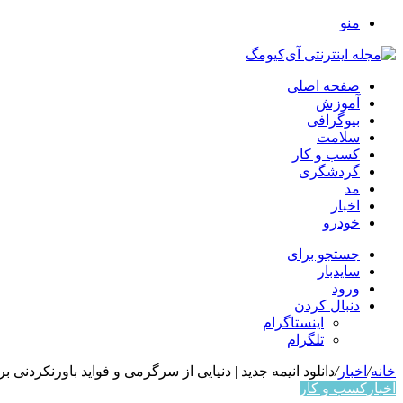
منو
صفحه اصلی
آموزش
بیوگرافی
سلامت
کسب و کار
گردشگری
مد
اخبار
خودرو
جستجو برای
سایدبار
ورود
دنبال کردن
اینستاگرام
تلگرام
خانه
/
اخبار
/
دانلود انیمه جدید | دنیایی از سرگرمی و فواید باورنکردنی 
اخبار
کسب و کار