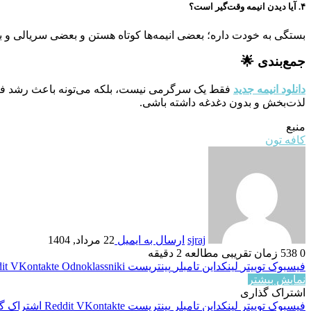
۴. آیا دیدن انیمه وقت‌گیر است؟
بستگی به خودت داره؛ بعضی انیمه‌ها کوتاه هستن و بعضی سریالی و بل
جمع‌بندی 🌟
دانلود انیمه جدید
فقط یک سرگرمی نیست، بلکه می‌تونه باعث رشد فکری، 
لذت‌بخش و بدون دغدغه داشته باشی.
منبع
کافه تون
sjraj
ارسال به ایمیل
22 مرداد, 1404
0
538
زمان تقریبی مطالعه 2 دقیقه
فیسبوک
توییتر
لینکداین
تامبلر
پینتریست
Odnoklassniki
VKontakte
it
نمایش بیشتر
اشتراک گذاری
فیسبوک
توییتر
لینکداین
تامبلر
پینتریست
VKontakte
Reddit
اشتراک گذ