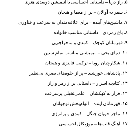
۵. راز دریا – داستانی احساسی با انیمیشن دوبعدی هنری
۶. سفر به آوالان – پر از معما و هیجان
۷. ماشین‌های آینده – برای علاقه‌مندان به سرعت و فناوری
۸. باغ زمردی – داستانی مناسب خانواده
۹. قهرمانان کوچک – کمدی و ماجراجویی
۱۰. دنیای یخی – انیمیشنی مناسب تمام سنین
۱۱. شکارچیان رویا – ترکیب فانتزی و هیجان
۱۲. پادشاهی خورشید – پر از جلوه‌های بصری بی‌نظیر
۱۳. کتابچه اسرار – داستانی پر از رمز و راز
۱۴. فرار به کهکشان – علمی‌تخیلی پرسرعت
۱۵. قهرمانان آینده – الهام‌بخش نوجوانان
۱۶. ماجراجویان جنگل – کمدی و پرانرژی
۱۷. آهنگ قلب‌ها – موزیکال احساسی