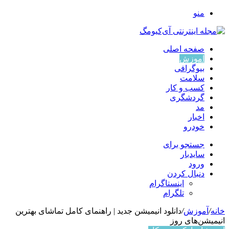
منو
صفحه اصلی
آموزش
بیوگرافی
سلامت
کسب و کار
گردشگری
مد
اخبار
خودرو
جستجو برای
سایدبار
ورود
دنبال کردن
اینستاگرام
تلگرام
خانه
/
آموزش
/
دانلود انیمیشن جدید | راهنمای کامل تماشای بهترین
انیمیشن‌های روز