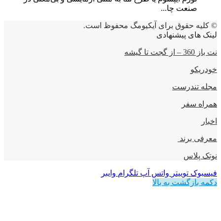
صنعت چا...
© کلیه حقوق برای آیکیومگ محفوظ است.
لینک های پیشنهادی
نت باز 360 – از گجت تا گیشه
خودریکو
مجله‌ تندرست
همراه سفر
اخبار
معرفی برند
نوتک پلاس
فیسبوک
توییتر
واتس آپ
تلگرام
وایبر
دکمه بازگشت به بالا