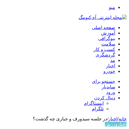
منو
صفحه اصلی
آموزش
بیوگرافی
سلامت
کسب و کار
گردشگری
مد
اخبار
خودرو
جستجو برای
سایدبار
ورود
دنبال کردن
اینستاگرام
تلگرام
خانه
/
اخبار
/
در جلسه سیدورف و جباری چه گذشت؟
اخبار
ورزش