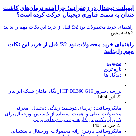
ایمپلنت دیجیتال در زعفرانیه؛ چرا آینده درمان‌های کاشت
دندان به سمت فناوری دیجیتال حرکت کرده است؟
راهنمای خرید محصولات نود 32؛ قبل از خرید این نکات مهم را بدانید
2 هفته پیش
راهنمای خرید محصولات نود 32؛ قبل از خرید این نکات
مهم را بدانید
محبوب
تازه ترین
دیدگاه ها
بررسی سرور HP DL360 G10 از نگاه ماهان شبکه ایرانیان
22 آذر, 1404
مایکروسافت؛ زیربنای هوشمند زندگی دیجیتال | معرفی
محصولات اصلی و اهمیت استفاده از لایسنس اورجینال برای
کاربران، کسب و کار ها و سازمان های ایرانی
23 خرداد, 1404
مایکروسافت پارتنر؛ ارائه محصولات اورجینال با پشتیبانی