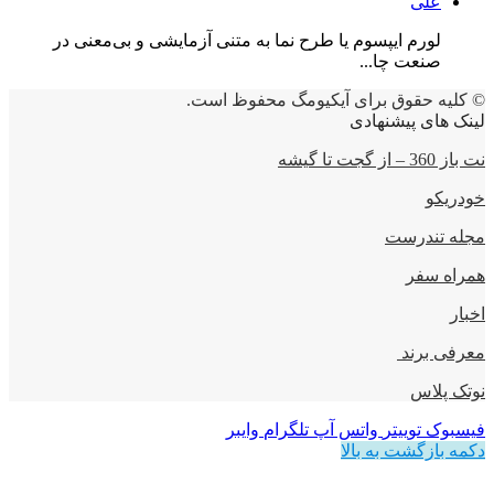
علی
لورم ایپسوم یا طرح‌ نما به متنی آزمایشی و بی‌معنی در
صنعت چا...
© کلیه حقوق برای آیکیومگ محفوظ است.
لینک های پیشنهادی
نت باز 360 – از گجت تا گیشه
خودریکو
مجله‌ تندرست
همراه سفر
اخبار
معرفی برند
نوتک پلاس
فیسبوک
توییتر
واتس آپ
تلگرام
وایبر
دکمه بازگشت به بالا