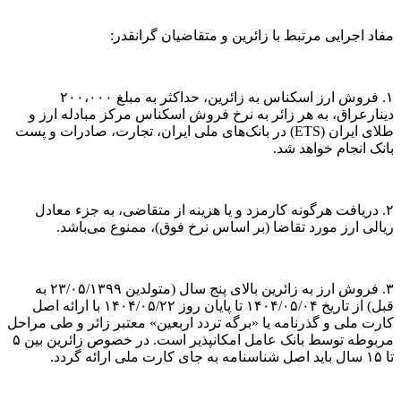
مفاد اجرایی مرتبط با زائرین و متقاضیان گرانقدر:
۱. فروش ارز اسکناس به زائرین، حداکثر به مبلغ ۲۰۰،۰۰۰
دینارعراق، به هر زائر به نرخ فروش اسکناس مرکز مبادله ارز و
طلای ایران (ETS) در بانک‌های ملی ایران، تجارت، صادرات و پست
بانک انجام خواهد شد.
۲. دریافت هرگونه کارمزد و یا هزینه از متقاضی، به جزء معادل
ریالی ارز مورد تقاضا (بر اساس نرخ فوق)، ممنوع می‌باشد.
۳. فروش ارز به زائرین بالای پنج سال (متولدین ۲۳/۰۵/۱۳۹۹ به
قبل) از تاریخ ۰۴‏/۰۵‏/۱۴۰۴ تا پایان روز ۲۲‏/۰۵‏/۱۴۰۴ با ارائه اصل
کارت ملی و گذرنامه یا «برگه تردد اربعین» معتبر زائر و طی مراحل
مربوطه توسط بانک عامل امکانپذیر است. در خصوص زائرین بین ۵
تا ۱۵ سال باید اصل شناسنامه به جای کارت ملی ارائه گردد.