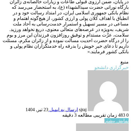
در پایان، ضمن آرزوی قبولی طاعات و زیارات خالصانه‌ی زائران
بارگاه نورانی حضرت سیدالشهداء (ع)، به استحضار می‌رسد که
نظام بانکی جمهوری اسلامی ایران، در امتداد رسالت خود و در
انطباق با اهداف کلان پولی و ارزی کشور، از هیچ‌گونه اهتمام و
مساعی در مسیر تسهیل و استمرار خدمت‌رسانی به آحاد ملت
شریف، به‌ویژه در عرصه‌های متعالی معنوی، دریغ نخواهد ورزید.
سلامت، عزّت مستدام و توفیق روزافزون فرزندان این مرز و بوم
را از درگاه حضرت احدیت مسألت نموده و از زائران مکرم، مسئلت
داریم تا دعای خیر خویش را بدرقه راه خدمتگزاران نظام پولی و
بانکی کشور فرمایند.»
منبع
خبرگزاری دانشجو
sjraj
ارسال به ایمیل
23 تیر, 1404
0
483
زمان تقریبی مطالعه 3 دقیقه
نمایش بیشتر