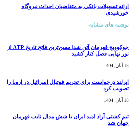
ارائه تسهیلات بانکی به متقاضیان احداث نیروگاه
خورشیدی
نوشته های مشابه
جوکوویچ قهرمان آتن شد| مسن‌ترین فاتح تاریخ ATP از
تور نهایی فصل کنار کشید
18 آبان, 1404
ایرلند درخواست برای تحریم فوتبال اسرائیل در اروپا را
تصویب کرد
18 آبان, 1404
تیم کشتی آزاد امید ایران با شش مدال نایب قهرمان
جهان شد