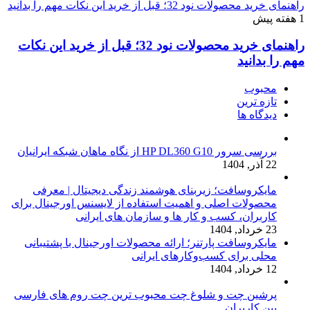
راهنمای خرید محصولات نود 32؛ قبل از خرید این نکات مهم را بدانید
1 هفته پیش
راهنمای خرید محصولات نود 32؛ قبل از خرید این نکات
مهم را بدانید
محبوب
تازه ترین
دیدگاه ها
بررسی سرور HP DL360 G10 از نگاه ماهان شبکه ایرانیان
22 آذر, 1404
مایکروسافت؛ زیربنای هوشمند زندگی دیجیتال | معرفی
محصولات اصلی و اهمیت استفاده از لایسنس اورجینال برای
کاربران، کسب و کار ها و سازمان های ایرانی
23 خرداد, 1404
مایکروسافت پارتنر؛ ارائه محصولات اورجینال با پشتیبانی
محلی برای کسب‌وکارهای ایرانی
12 خرداد, 1404
پرشین چت و شلوغ چت محبوب ترین چت روم های فارسی
بین کاربران