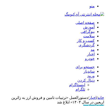
منو
صفحه اصلی
آموزش
بیوگرافی
سلامت
کسب و کار
گردشگری
مد
اخبار
خودرو
جستجو برای
سایدبار
ورود
دنبال کردن
اینستاگرام
تلگرام
خانه
/
اخبار
/
دستورالعمل «ترتیبات تامین و فروش ارز به زائرین
اربعین در سال ۱۴۰۴» ابلاغ شد