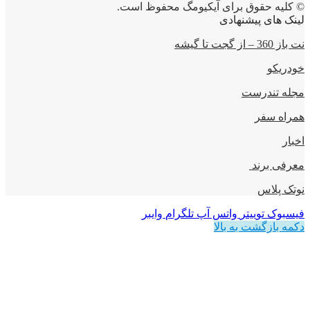
© کلیه حقوق برای آیکیومگ محفوظ است.
لینک های پیشنهادی
نت باز 360 – از گجت تا گیشه
خودریکو
مجله‌ تندرست
همراه سفر
اخبار
معرفی برند
نوتک پلاس
فیسبوک
توییتر
واتس آپ
تلگرام
وایبر
دکمه بازگشت به بالا