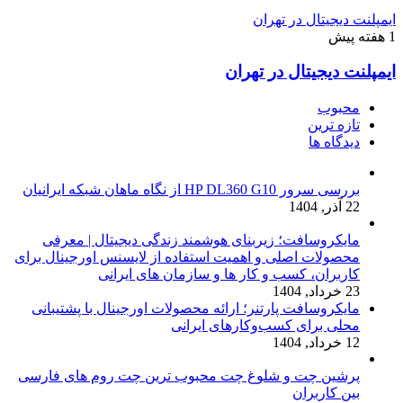
ایمپلنت دیجیتال در تهران
1 هفته پیش
ایمپلنت دیجیتال در تهران
محبوب
تازه ترین
دیدگاه ها
بررسی سرور HP DL360 G10 از نگاه ماهان شبکه ایرانیان
22 آذر, 1404
مایکروسافت؛ زیربنای هوشمند زندگی دیجیتال | معرفی
محصولات اصلی و اهمیت استفاده از لایسنس اورجینال برای
کاربران، کسب و کار ها و سازمان های ایرانی
23 خرداد, 1404
مایکروسافت پارتنر؛ ارائه محصولات اورجینال با پشتیبانی
محلی برای کسب‌وکارهای ایرانی
12 خرداد, 1404
پرشین چت و شلوغ چت محبوب ترین چت روم های فارسی
بین کاربران