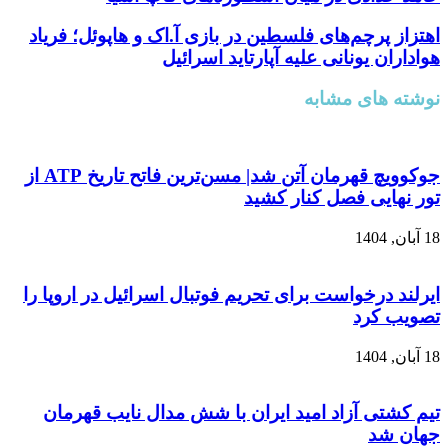
اهتزاز پرچم‌های فلسطین در بازی آ.اک و هاپوئل؛ فریاد
هواداران یونانی علیه آپارتاید اسرائیل
نوشته های مشابه
جوکوویچ قهرمان آتن شد| مسن‌ترین فاتح تاریخ ATP از
تور نهایی فصل کنار کشید
18 آبان, 1404
ایرلند درخواست برای تحریم فوتبال اسرائیل در اروپا را
تصویب کرد
18 آبان, 1404
تیم کشتی آزاد امید ایران با شش مدال نایب قهرمان
جهان شد