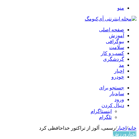
منو
صفحه اصلی
آموزش
بیوگرافی
سلامت
کسب و کار
گردشگری
مد
اخبار
خودرو
جستجو برای
سایدبار
ورود
دنبال کردن
اینستاگرام
تلگرام
خانه
/
اخبار
/
رسمی، آلوز از تراکتور خداحافظی کرد
اخبار
ورزش