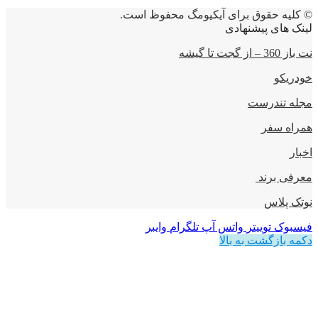
© کلیه حقوق برای آیکیومگ محفوظ است.
لینک های پیشنهادی
نت باز 360 – از گجت تا گیشه
خودریکو
مجله‌ تندرست
همراه سفر
اخبار
معرفی برند
نوتک پلاس
فیسبوک
توییتر
واتس آپ
تلگرام
وایبر
دکمه بازگشت به بالا