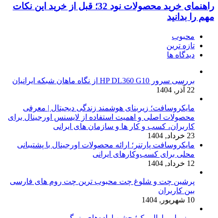
راهنمای خرید محصولات نود 32؛ قبل از خرید این نکات
مهم را بدانید
محبوب
تازه ترین
دیدگاه ها
بررسی سرور HP DL360 G10 از نگاه ماهان شبکه ایرانیان
22 آذر, 1404
مایکروسافت؛ زیربنای هوشمند زندگی دیجیتال | معرفی
محصولات اصلی و اهمیت استفاده از لایسنس اورجینال برای
کاربران، کسب و کار ها و سازمان های ایرانی
23 خرداد, 1404
مایکروسافت پارتنر؛ ارائه محصولات اورجینال با پشتیبانی
محلی برای کسب‌وکارهای ایرانی
12 خرداد, 1404
پرشین چت و شلوغ چت محبوب ترین چت روم های فارسی
بین کاربران
10 شهریور, 1404
روز ملی پارالمپیک؛ جشن اراده‌های بزرگ