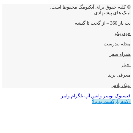
© کلیه حقوق برای آیکیومگ محفوظ است.
لینک های پیشنهادی
نت باز 360 – از گجت تا گیشه
خودریکو
مجله‌ تندرست
همراه سفر
اخبار
معرفی برند
نوتک پلاس
فیسبوک
توییتر
واتس آپ
تلگرام
وایبر
دکمه بازگشت به بالا