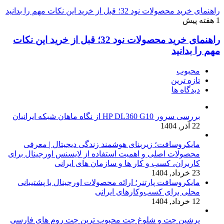
راهنمای خرید محصولات نود 32؛ قبل از خرید این نکات مهم را بدانید
1 هفته پیش
راهنمای خرید محصولات نود 32؛ قبل از خرید این نکات
مهم را بدانید
محبوب
تازه ترین
دیدگاه ها
بررسی سرور HP DL360 G10 از نگاه ماهان شبکه ایرانیان
22 آذر, 1404
مایکروسافت؛ زیربنای هوشمند زندگی دیجیتال | معرفی
محصولات اصلی و اهمیت استفاده از لایسنس اورجینال برای
کاربران، کسب و کار ها و سازمان های ایرانی
23 خرداد, 1404
مایکروسافت پارتنر؛ ارائه محصولات اورجینال با پشتیبانی
محلی برای کسب‌وکارهای ایرانی
12 خرداد, 1404
پرشین چت و شلوغ چت محبوب ترین چت روم های فارسی