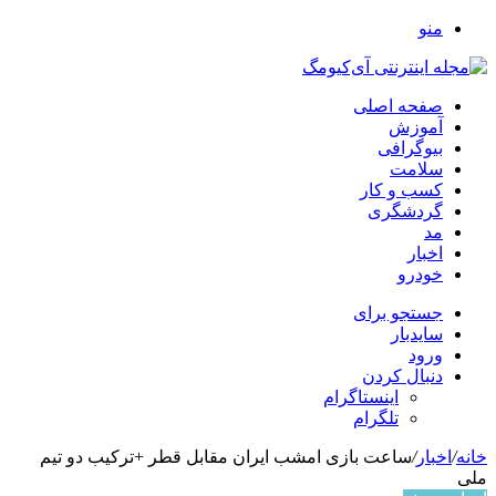
منو
صفحه اصلی
آموزش
بیوگرافی
سلامت
کسب و کار
گردشگری
مد
اخبار
خودرو
جستجو برای
سایدبار
ورود
دنبال کردن
اینستاگرام
تلگرام
خانه
/
اخبار
/
ساعت بازی امشب ایران مقابل قطر +ترکیب دو تیم
ملی