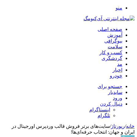
منو
صفحه اصلی
آموزش
بیوگرافی
سلامت
کسب و کار
گردشگری
مد
اخبار
خودرو
جستجو برای
سایدبار
ورود
دنبال کردن
اینستاگرام
تلگرام
خانه
/
رپورتاژ
/
سایت‌های برتر فروش قالب وردپرس اورجینال در
ایران و جهان: انتخاب حرفه‌ای‌ها!