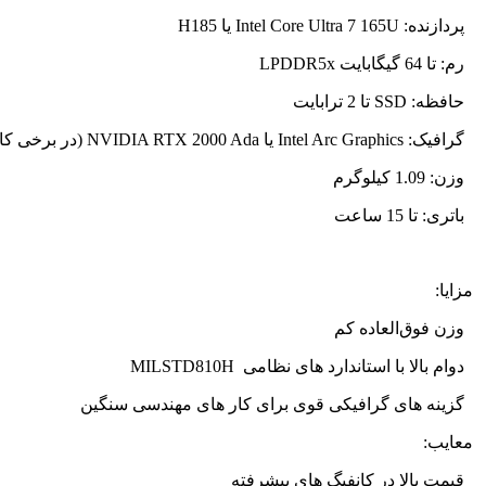
پردازنده:
Intel Core Ultra 7 165U
یا 185
H
رم: تا 64 گیگابایت
LPDDR5x
حافظه:
SSD
تا 2 ترابایت
گرافیک:
Intel Arc Graphics
یا
NVIDIA RTX 2000 Ada
(در برخی کان
وزن: 1.09 کیلوگرم
باتری: تا 15 ساعت
مزایا:
وزن فوق‌العاده کم
دوام بالا با استاندارد های نظامی
MILSTD810H
گزینه‌ های گرافیکی قوی برای کار های مهندسی سنگین
معایب:
قیمت بالا در کانفیگ‌ های پیشرفته