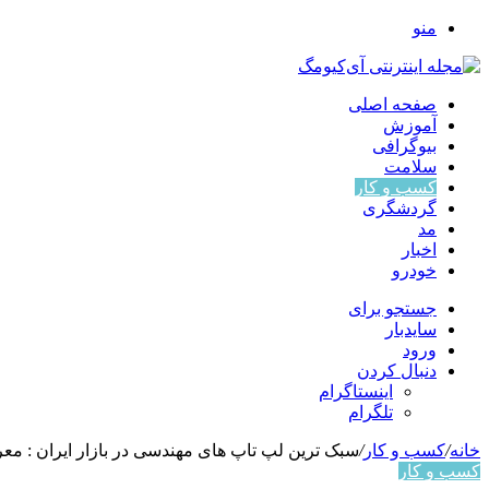
منو
صفحه اصلی
آموزش
بیوگرافی
سلامت
کسب و کار
گردشگری
مد
اخبار
خودرو
جستجو برای
سایدبار
ورود
دنبال کردن
اینستاگرام
تلگرام
خانه
/
کسب و کار
/
سبک ترین لپ تاپ های مهندسی در بازار ایران : مع
کسب و کار