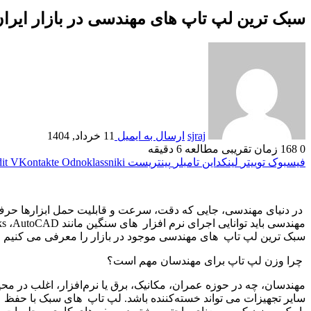
سبک ترین لپ تاپ های مهندسی در بازار ایران
sjraj
ارسال به ایمیل
11 خرداد, 1404
0
168
زمان تقریبی مطالعه 6 دقیقه
فیسبوک
توییتر
لینکداین
تامبلر
پینتریست
Odnoklassniki
VKontakte
it
در دنیای مهندسی، جایی که دقت، سرعت و قابلیت حمل ابزارها حرف او
مهندسی باید توانایی اجرای نرم افزار های سنگین مانند
AutoCAD
،
ks
سبک ترین لپ تاپ های مهندسی موجود در بازار را معرفی می کنیم . با
چرا وزن لپ تاپ برای مهندسان مهم است؟
مهندسان، چه در حوزه عمران، مکانیک، برق یا نرم‌افزار، اغلب در مح
سایر تجهیزات می تواند خسته‌کننده باشد. لپ تاپ های سبک با حفظ عمل