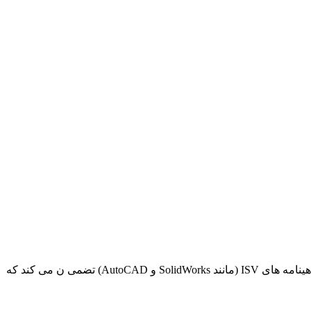
ینامه‌ های
ISV
(مانند
SolidWorks
و
AutoCAD
) تضمی ن می کند که