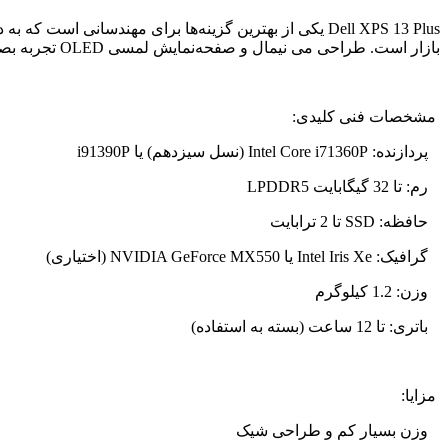
Dell XPS 13 Plus
بازار است. طراحی می نیمال و صفحه‌نمایش لمسی
OLED
تجربه بصر
مشخصات فنی کلیدی:
پردازنده:
Intel Core i71360P
(نسل سیزدهم) یا
i91390P
رم: تا 32 گیگابایت
LPDDR5
حافظه:
SSD
تا 2 ترابایت
گرافیک:
Intel Iris Xe
یا
NVIDIA GeForce MX550
(اختیاری)
وزن: 1.2 کیلوگرم
باتری: تا 12 ساعت (بسته به استفاده)
مزایا:
وزن بسیار کم و طراحی شیک