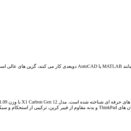
انند
MATLAB
یا
AutoCAD
دوبعدی کار می کنند، گزین های عالی است. 
ط‌ های حرفه ای شناخته شده است. مدل
X1 Carbon Gen 12
با وزن 1.09 کیلوگرم، یکی از سبک ترین ورک‌استیشن‌ های
ان های
ThinkPad
و بدنه مقاوم از فیبر کربن، ترکیبی از استحکام و سبک