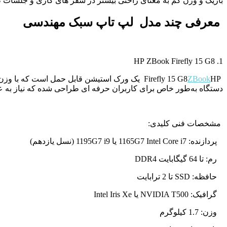
باریک و وزن کم به معنای راحتی بیشتر در سفر های کاری و جلسات 
معرفی چند مدل لپ تاپ سبک مهندسی
HP ZBook Firefly 15 G8
1.
Firefly 15 G8
ZBook
HP
دستگاه به‌طور خاص برای کاربران حرفه ای طراحی شده که نیاز به عملک
مشخصات فنی کلیدی:
پردازنده:
Intel Core i7
1165G7
یا
i9
1195G7
(نسل یازدهم)
رم: تا 64 گیگابایت
DDR4
حافظه:
SSD
تا 2 ترابایت
گرافیک:
NVIDIA T500
یا
Intel Iris Xe
وزن: 1.7 کیلوگرم