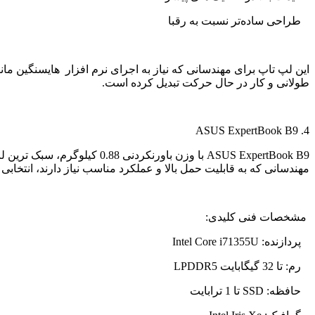
طراحی ساده‌تر نسبت به رقبا
این لپ تاپ برای مهندسانی که نیاز به اجرای نرم افزار هایسنگین مان
طولانی و کار در حال حرکت تبدیل کرده است.
ASUS ExpertBook B9
4.
ASUS ExpertBook B9
با وزن باورنکردنی 0.88 کیلوگرم، سبک ترین لپ تاپ مهندسی در این لیست است. این دستگاه با بدنه منیزیمی و طراحی باریک، نه‌تنها سبک بلکه بسیار مقاوم است.
مهندسانی که به قابلیت حمل بالا و عملکرد مناسب نیاز دارند، انتخاب
مشخصات فنی کلیدی:
پردازنده:
Intel Core i71355U
رم: تا 32 گیگابایت
LPDDR5
حافظه:
SSD
تا 1 ترابایت