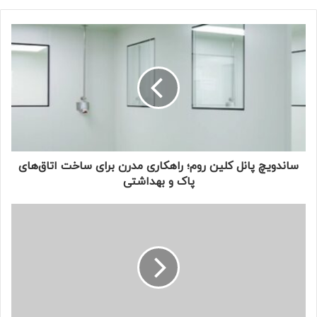
م
ی
ل
خ
و
د
ر
ا
و
ا
ر
ساندویچ پانل کلین روم؛ راهکاری مدرن برای ساخت اتاق‌های
د
پاک و بهداشتی
ک
ن
ی
د
نقش حیاتی امداد خودرو در کلان‌شهرها
در کلان‌شهرهایی مانند تبریز، خرابی خودرو نه تنها باعث ایجاد