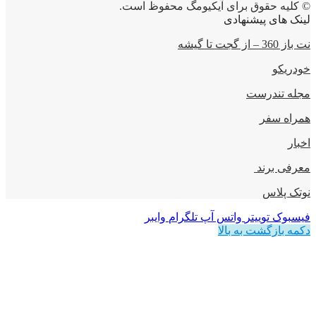
© کلیه حقوق برای آیکیومگ محفوظ است.
لینک های پیشنهادی
نت باز 360 – از گجت تا گیشه
خودریکو
مجله‌ تندرست
همراه سفر
اخبار
معرفی برند
نوتک پلاس
فیسبوک
توییتر
واتس آپ
تلگرام
وایبر
دکمه بازگشت به بالا