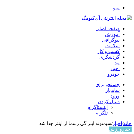
منو
صفحه اصلی
آموزش
بیوگرافی
سلامت
کسب و کار
گردشگری
مد
اخبار
خودرو
جستجو برای
سایدبار
ورود
دنبال کردن
اینستاگرام
تلگرام
خانه
/
اخبار
/
سیمئونه اینزاگی رسما از اینتر جدا شد
اخبار
ورزش