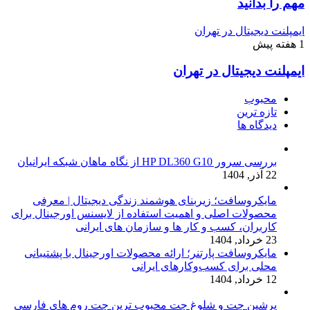
مهم را بدانید
ایمپلنت دیجیتال در تهران
1 هفته پیش
ایمپلنت دیجیتال در تهران
محبوب
تازه ترین
دیدگاه ها
بررسی سرور HP DL360 G10 از نگاه ماهان شبکه ایرانیان
22 آذر, 1404
مایکروسافت؛ زیربنای هوشمند زندگی دیجیتال | معرفی
محصولات اصلی و اهمیت استفاده از لایسنس اورجینال برای
کاربران، کسب و کار ها و سازمان های ایرانی
23 خرداد, 1404
مایکروسافت پارتنر؛ ارائه محصولات اورجینال با پشتیبانی
محلی برای کسب‌وکارهای ایرانی
12 خرداد, 1404
پرشین چت و شلوغ چت محبوب ترین چت روم های فارسی