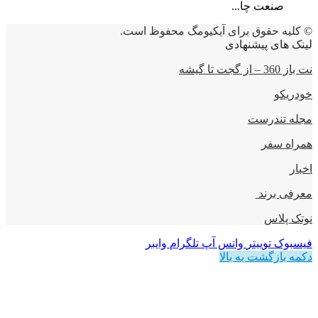
صنعت چا...
© کلیه حقوق برای آیکیومگ محفوظ است.
لینک های پیشنهادی
نت باز 360 – از گجت تا گیشه
خودریکو
مجله‌ تندرست
همراه سفر
اخبار
معرفی برند
نوتک پلاس
فیسبوک
توییتر
واتس آپ
تلگرام
وایبر
دکمه بازگشت به بالا