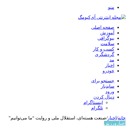
منو
صفحه اصلی
آموزش
بیوگرافی
سلامت
کسب و کار
گردشگری
مد
اخبار
خودرو
جستجو برای
سایدبار
ورود
دنبال کردن
اینستاگرام
تلگرام
خانه
/
اخبار
/
صنعت هسته‌ای، استقلال ملی و روایت “ما می‌توانیم”
اخبار
ورزش