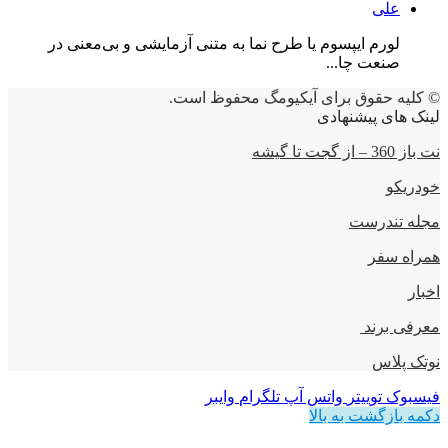
علی
لورم ایپسوم یا طرح‌ نما به متنی آزمایشی و بی‌معنی در
صنعت چا...
© کلیه حقوق برای آیکیومگ محفوظ است.
لینک های پیشنهادی
نت باز 360 – از گجت تا گیشه
خودریکو
مجله‌ تندرست
همراه سفر
اخبار
معرفی برند
نوتک پلاس
فیسبوک
توییتر
واتس آپ
تلگرام
وایبر
دکمه بازگشت به بالا