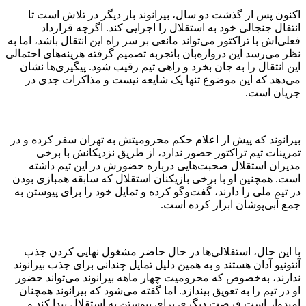
اکنون پس از گذشت دو سال، بیرانوند بار دیگر در تلاش است تا
انتقال جنجالی خود به استقلال را اجرایی کند. اگرچه قرارداد
فعلی‌اش با تراکتور می‌تواند مانعی بر سر راه این انتقال باشد، اما به
نظر می‌رسد این دروازه‌بان باتجربه تصمیم گرفته هزینه‌های احتمالی
این انتقال را به جان بخرد و راهی تیم رقیب شود. پیگیری‌ها نشان
می‌دهد که این موضوع تنها یک شایعه نیست و مذاکرات جدی در
جریان است.
بیرانوند که پیش از اعلام حکم محرومیتش به تهران سفر کرده و در
تمرینات تیم تراکتور حضور ندارد، از طریق نزدیکانش با برخی
مدیران استقلال صحبت‌هایی درباره حضورش در این تیم داشته
است. همچنین او با برخی بازیکنان استقلال که سابقه همبازی بودن
در تیم ملی را دارند، گفت‌و‌گو کرده و تمایل خود را برای پیوستن به
جمع آبی‌پوشان ابراز کرده است.
با این حال، استقلالی‌ها در حال حاضر مشغول نهایی کردن جذب
آنتونیو آدان هستند و به همین دلیل تمایل چندانی برای جذب بیرانوند
ندارند، به‌خصوص که محرومیت چهار ماهه بیرانوند می‌تواند حضور
او در تیم را به تعویق بیندازد. اما گفته می‌شود که بیرانوند همچنان
امیدوار است فرصت دیگری برای پیوستن به استقلال پیدا کند و