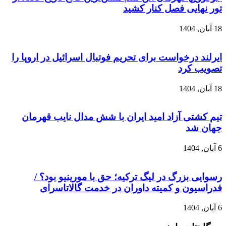
تور نهایی فصل کنار کشید
18 آبان, 1404
ایرلند درخواست برای تحریم فوتبال اسرائیل در اروپا را
تصویب کرد
18 آبان, 1404
تیم کشتی آزاد امید ایران با شش مدال نایب قهرمان
جهان شد
6 آبان, 1404
رسوایی بزرگ در لیگ ترکیه؛ حق با مورینیو بود؟ /
فدراسیون و کمیته داوران در خدمت گالاتاسرای
6 آبان, 1404