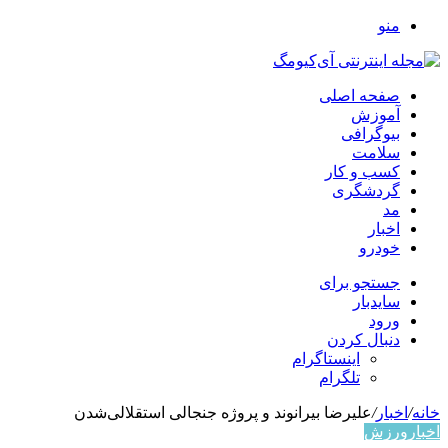
منو
صفحه اصلی
آموزش
بیوگرافی
سلامت
کسب و کار
گردشگری
مد
اخبار
خودرو
جستجو برای
سایدبار
ورود
دنبال کردن
اینستاگرام
تلگرام
خانه
/
اخبار
/
علیرضا بیرانوند و پروژه جنجالی استقلالی‌شدن
اخبار
ورزش