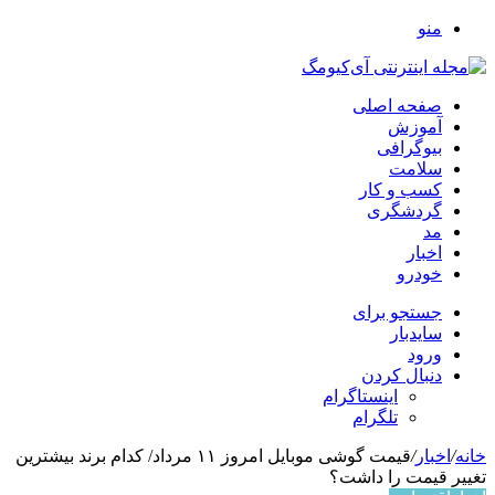
منو
صفحه اصلی
آموزش
بیوگرافی
سلامت
کسب و کار
گردشگری
مد
اخبار
خودرو
جستجو برای
سایدبار
ورود
دنبال کردن
اینستاگرام
تلگرام
خانه
/
اخبار
/
قیمت گوشی موبایل امروز ۱۱ مرداد/ کدام برند بیشترین
تغییر قیمت را داشت؟