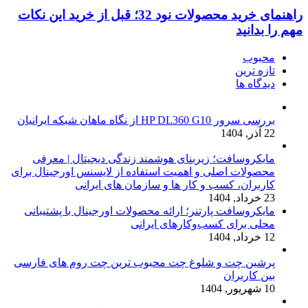
راهنمای خرید محصولات نود 32؛ قبل از خرید این نکات
مهم را بدانید
محبوب
تازه ترین
دیدگاه ها
بررسی سرور HP DL360 G10 از نگاه ماهان شبکه ایرانیان
22 آذر, 1404
مایکروسافت؛ زیربنای هوشمند زندگی دیجیتال | معرفی
محصولات اصلی و اهمیت استفاده از لایسنس اورجینال برای
کاربران، کسب و کار ها و سازمان های ایرانی
23 خرداد, 1404
مایکروسافت پارتنر؛ ارائه محصولات اورجینال با پشتیبانی
محلی برای کسب‌وکارهای ایرانی
12 خرداد, 1404
پرشین چت و شلوغ چت محبوب ترین چت روم های فارسی
بین کاربران
10 شهریور, 1404