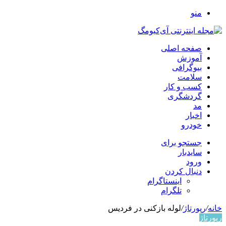
منو
صفحه اصلی
آموزش
بیوگرافی
سلامت
کسب و کار
گردشگری
مد
اخبار
خودرو
جستجو برای
سایدبار
ورود
دنبال کردن
اینستاگرام
تلگرام
خانه
/
رپورتاژ
/
لوله بازکنی در فردیس
رپورتاژ