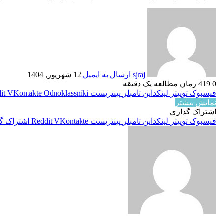
sjraj
ارسال به ایمیل
12 شهریور, 1404
0
419
زمان مطالعه یک دقیقه
فیسبوک
توییتر
لینکداین
تامبلر
پینتریست
Odnoklassniki
VKontakte
it
نمایش بیشتر
اشتراک گذاری
فیسبوک
توییتر
لینکداین
تامبلر
پینتریست
VKontakte
Reddit
اشتراک گذ