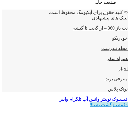
صنعت چا...
© کلیه حقوق برای آیکیومگ محفوظ است.
لینک های پیشنهادی
نت باز 360 – از گجت تا گیشه
خودریکو
مجله‌ تندرست
همراه سفر
اخبار
معرفی برند
نوتک پلاس
فیسبوک
توییتر
واتس آپ
تلگرام
وایبر
دکمه بازگشت به بالا