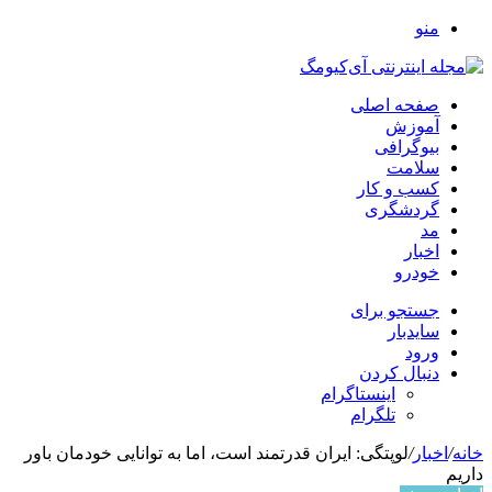
منو
صفحه اصلی
آموزش
بیوگرافی
سلامت
کسب و کار
گردشگری
مد
اخبار
خودرو
جستجو برای
سایدبار
ورود
دنبال کردن
اینستاگرام
تلگرام
خانه
/
اخبار
/
لوپتگی: ایران قدرتمند است، اما به توانایی خودمان باور
داریم