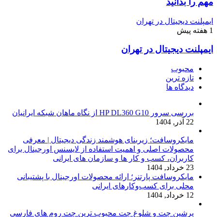
مهم را بدانید
ایمپلنت دیجیتال در تهران
1 هفته پیش
ایمپلنت دیجیتال در تهران
محبوب
تازه ترین
دیدگاه ها
بررسی سرور HP DL360 G10 از نگاه ماهان شبکه ایرانیان
22 آذر, 1404
مایکروسافت؛ زیربنای هوشمند زندگی دیجیتال | معرفی
محصولات اصلی و اهمیت استفاده از لایسنس اورجینال برای
کاربران، کسب و کار ها و سازمان های ایرانی
23 خرداد, 1404
مایکروسافت پارتنر؛ ارائه محصولات اورجینال با پشتیبانی
محلی برای کسب‌وکارهای ایرانی
12 خرداد, 1404
پرشین چت و شلوغ چت محبوب ترین چت روم های فارسی