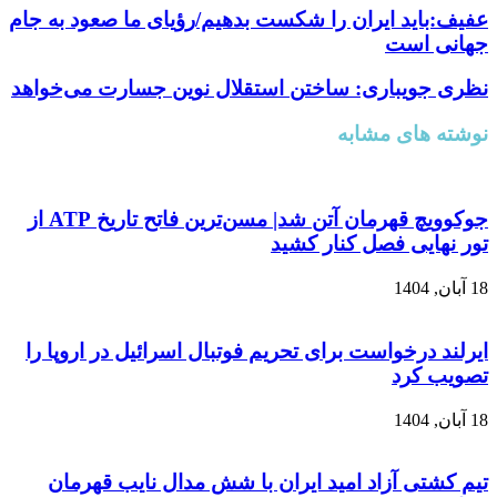
عفیف:باید ایران را شکست بدهیم/رؤیای ما صعود به جام
جهانی است
نظری جویباری: ساختن استقلال نوین جسارت می‌خواهد
نوشته های مشابه
جوکوویچ قهرمان آتن شد| مسن‌ترین فاتح تاریخ ATP از
تور نهایی فصل کنار کشید
18 آبان, 1404
ایرلند درخواست برای تحریم فوتبال اسرائیل در اروپا را
تصویب کرد
18 آبان, 1404
تیم کشتی آزاد امید ایران با شش مدال نایب قهرمان