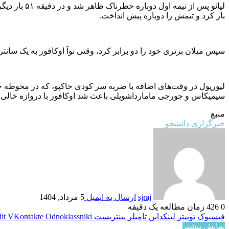
لیائو پس ا
باز کرد و تیمش را دوباره پیش انداخت.
سپس میلان برتری خود را دو برابر کرد، وقتی نوآ اوکافور به یک سان
لیورپول در وقت‌های اضافه با ضربه سر کودی خاکپو، که در محوطه جری
سیمیکاس و جورجی مامارداشویلی باعث شد اوکافور با دروازه خالی رو‌ب
منبع
خبرگزاری دانشجو
sjraj
ارسال به ایمیل
5 مرداد, 1404
0
426
زمان مطالعه یک دقیقه
فیسبوک
توییتر
لینکداین
تامبلر
پینتریست
Odnoklassniki
VKontakte
it
نمایش بیشتر