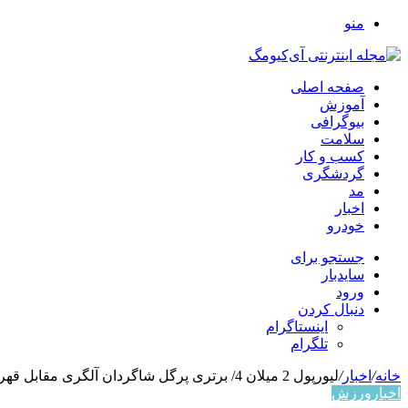
منو
صفحه اصلی
آموزش
بیوگرافی
سلامت
کسب و کار
گردشگری
مد
اخبار
خودرو
جستجو برای
سایدبار
ورود
دنبال کردن
اینستاگرام
تلگرام
خانه
/
اخبار
/
لیورپول 2 میلان 4/ برتری پرگل شاگردان آلگری مقابل قهرمان انگلیس
اخبار
ورزش