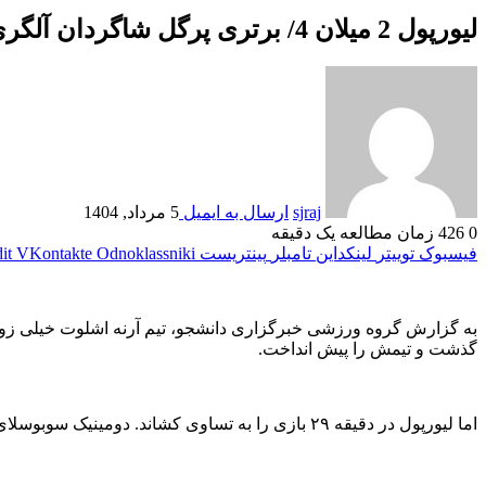
لیورپول 2 میلان 4/ برتری پرگل شاگردان آلگری مقابل قهرمان انگلیس
sjraj
ارسال به ایمیل
5 مرداد, 1404
0
426
زمان مطالعه یک دقیقه
فیسبوک
توییتر
لینکداین
تامبلر
پینتریست
Odnoklassniki
VKontakte
it
گذشت و تیمش را پیش انداخت.
اما لیورپول در دقیقه ۲۹ بازی را به تساوی کشاند. دومینیک سوبوسلای روی سمت چپ محوطه جریمه توپ را گرفت و با شوتی چرخشی دروازه میلان را باز کرد.