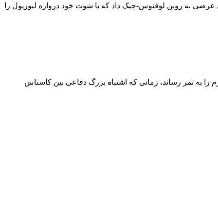
رد محوطه جریمه شد و پاسی عرضی به روبن لوفتوس-چیک داد که با شوت خود دروازه لیورپول را
م را به ثمر رساند، زمانی که اشتباه بزرگ دفاعی بین کاستاس