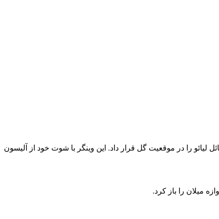
، زمانی که پاس بلند کریستین پولیشیچ، رافائل لیائو را در موقعیت گل قرار داد. این وینگر با شوت خود از آلیسون