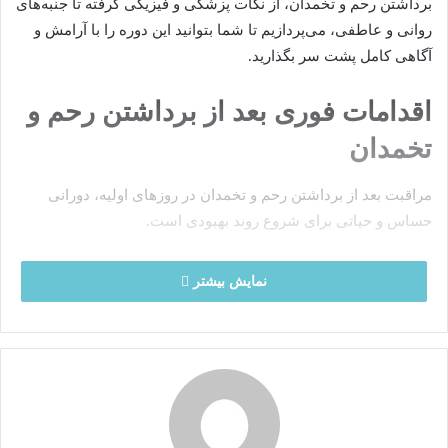
برداشتن رحم و تخمدان، از نکات پزشکی و فیزیکی گرفته تا جنبه‌های
م
روانی و عاطفی، می‌پردازیم تا شما بتوانید این دوره را با آرامش و
ی
آگاهی کامل پشت سر بگذارید.
ل
اقدامات فوری بعد از برداشتن رحم و
تخمدان
مراقبت بعد از برداشتن رحم و تخمدان در روزهای اولیه، دورانی
حساس و حیاتی برای شروع روند بهبودی است.
مدیریت درد و مصرف داروها بعد از برداشتن
نمایش بیشتر
رحم
درد پس از جراحی کاملاً طبیعی است و با داروهای مسکن که توسط
دکتر زنان تهران
تجویز می‌شود، قابل کنترل خواهد بود. مصرف
منظم داروها، حتی اگر درد شدید نباشد، از اهمیت بالایی برخوردار
است، زیرا به بدن اجازه می‌دهد تا بر روی ترمیم بافت‌ها تمرکز کند.