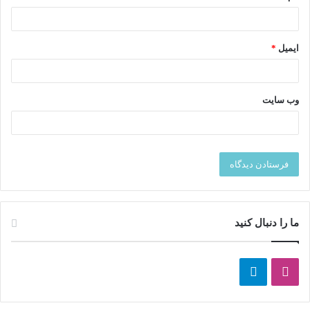
فیبر و مایعات:
برای جلوگیری از یبوست ضروری هستند.
مصرف غلات کامل، میوه‌ها، سبزیجات و حداقل
ایمیل
*
۸ لیوان آب در روز
بسیار مهم است.
آهن:
برای جبران خون از دست رفته و مقابله با خستگی. منابع
آن شامل اسفناج، عدس و گوشت‌های کم‌چرب است.
وب‌ سایت
غذاهای ممنوعه
غذاهای پرچرب و سرخ‌شده:
هضم را سخت کرده و یبوست را
تشدید می‌کنند.
غذاهای نفاخ:
مانند حبوبات، کلم و پیاز، می‌توانند نفخ و درد
شکم را افزایش دهند.
ما را دنبال کنید
نوشابه‌های گازدار و کافئین:
به نفخ و کم‌آبی بدن منجر
می‌شوند.
ا
ت
غذاهای ممنوع
جایگزین‌های مناسب
ی
ل