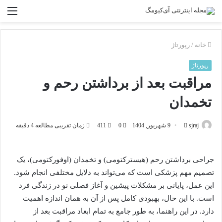
منو
خانه
/
رپورتاژ
رپورتاژ
مراقبت بعد از برداشتن رحم و
تخمدان
sjraj
ا
9 شهریور, 1404
0
411
زمان تقریبی مطالعه 4 دقیقه
ر
س
جراحی برداشتن رحم (هیسترکتومی) و تخمدان (اوفورکتومی)، یک
ا
تصمیم مهم پزشکی است که می‌تواند به دلایل مختلفی انجام شود.
ل
ب
این عمل، پایانی بر مشکلات پیشین و آغاز فصلی نو در زندگی فرد
ه
است. با این حال، بهبودی کامل پس از آن به همان اندازه اهمیت
ا
دارد. در این راهنما، به طور جامع به تمام ابعاد مراقبت بعد از
ی