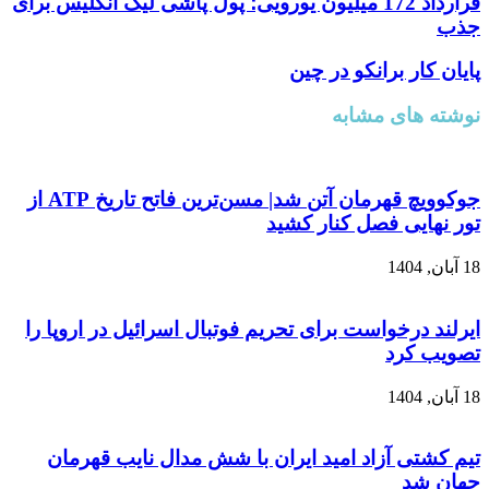
قرارداد 172 میلیون یورویی؛ پول پاشی لیگ انگلیس برای
جذب
پایان کار برانکو در چین
نوشته های مشابه
جوکوویچ قهرمان آتن شد| مسن‌ترین فاتح تاریخ ATP از
تور نهایی فصل کنار کشید
18 آبان, 1404
ایرلند درخواست برای تحریم فوتبال اسرائیل در اروپا را
تصویب کرد
18 آبان, 1404
تیم کشتی آزاد امید ایران با شش مدال نایب قهرمان
جهان شد