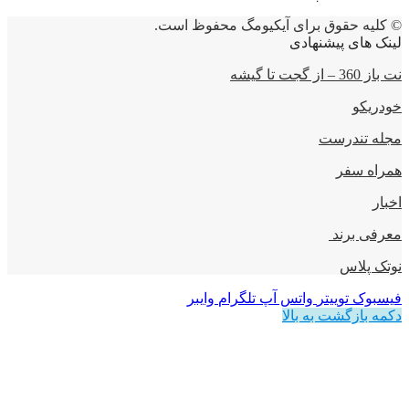
© کلیه حقوق برای آیکیومگ محفوظ است.
لینک های پیشنهادی
نت باز 360 – از گجت تا گیشه
خودریکو
مجله‌ تندرست
همراه سفر
اخبار
معرفی برند
نوتک پلاس
فیسبوک
توییتر
واتس آپ
تلگرام
وایبر
دکمه بازگشت به بالا