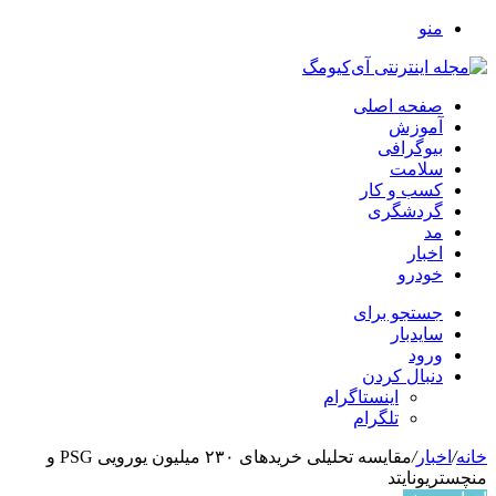
منو
صفحه اصلی
آموزش
بیوگرافی
سلامت
کسب و کار
گردشگری
مد
اخبار
خودرو
جستجو برای
سایدبار
ورود
دنبال کردن
اینستاگرام
تلگرام
خانه
/
اخبار
/
مقایسه تحلیلی خرید‌های ۲۳۰ میلیون یورویی PSG و
منچستریونایتد