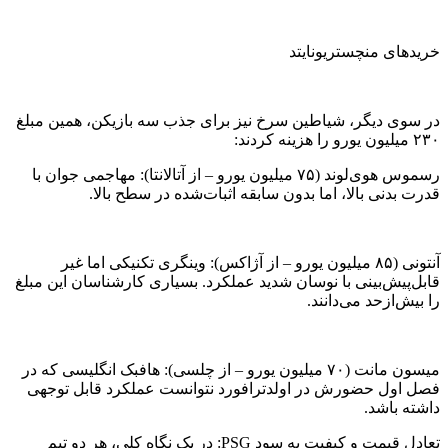
خریدهای منچستریونایتد
در سوی دیگر، شیاطین سرخ نیز برای جذب سه بازیکن، همین مبلغ
۲۳۰ میلیون یورو را هزینه کردند:
رسموس هوی‌لوند (۷۵ میلیون یورو – از آتالانتا): مهاجمی جوان با
قدرت بدنی بالا، اما بدون سابقه اثبات‌شده در سطح بالا.
آنتونی (۸۵ میلیون یورو – از آژاکس): وینگری تکنیکی اما غیر
قابل‌پیش‌بینی با نوسان شدید عملکرد. بسیاری کارشناسان این مبلغ
را بیش‌ازحد می‌دانند.
میسون مانت (۷۰ میلیون یورو – از چلسی): هافبک انگلیسی که در
فصل اول حضورش در اولدترافورد نتوانست عملکرد قابل توجهی
داشته باشد.
تعادل قیمت و کیفیت به سود PSG: در یک نگاه کلی، هر دو تیم