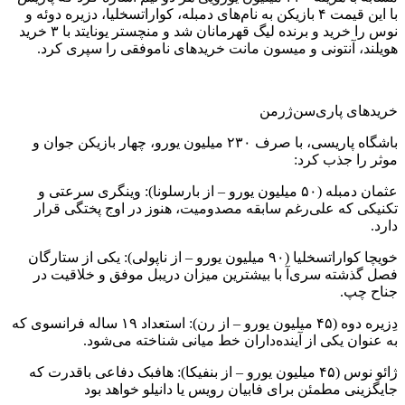
با این قیمت ۴ بازیکن به نام‌های دمبله، کواراتسخلیا، دزیره دوئه و
نوس را خرید و برنده لیگ قهرمانان شد و منچستر یونایتد با ۳ خرید
هویلند، آنتونی و میسون مانت خرید‌های ناموفقی را سپری کرد.
خریدهای پاری‌سن‌ژرمن
باشگاه پاریسی، با صرف ۲۳۰ میلیون یورو، چهار بازیکن جوان و
موثر را جذب کرد:
عثمان دمبله (۵۰ میلیون یورو – از بارسلونا): وینگری سرعتی و
تکنیکی که علی‌رغم سابقه مصدومیت، هنوز در اوج پختگی قرار
دارد.
خویچا کواراتسخلیا (۹۰ میلیون یورو – از ناپولی): یکی از ستارگان
فصل گذشته سری‌آ با بیشترین میزان دریبل موفق و خلاقیت در
جناح چپ.
دِزیره دوه (۴۵ میلیون یورو – از رن): استعداد ۱۹ ساله فرانسوی که
به عنوان یکی از آینده‌داران خط میانی شناخته می‌شود.
ژائو نوس (۴۵ میلیون یورو – از بنفیکا): هافبک دفاعی باقدرت که
جایگزینی مطمئن برای فابیان رویس یا دانیلو خواهد بود