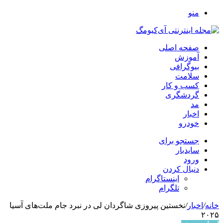
منو
صفحه اصلی
آموزش
بیوگرافی
سلامت
کسب و کار
گردشگری
مد
اخبار
خودرو
جستجو برای
سایدبار
ورود
دنبال کردن
اینستاگرام
تلگرام
خانه
/
اخبار
/
نخستین پیروزی شاگردان لی در نبرد جام ملت‌های آسیا
۲۰۲۵