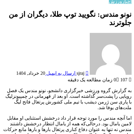
زش
مندس: نگویید توپ طلا، دیگران از من
ند
sjraj
ارسال به ایمیل
20 خرداد, 1404
0
زمان مطالعه یک دقیقه
ش گروه ورزشی خبرگزاری دانشجو، نونو مندس یک فصل
را پشت‌سر ‏گذاشته است. او بعد از قهرمانی در چمپیونزلیگ
 سن ژرمن ‏دیشب با تیم ملی کشورش پرتغال فاتح لیگ
یوفا شد. ‏
ه مندس را مورد توجه قرار داد درخشش استثنایی او مقابل
امال بود. درحالی‌که همه از یامال انتظار درخشش داشتند
 تنها به عنوان دفاع کناری پرتغال بارها و بارها مانع حرکات