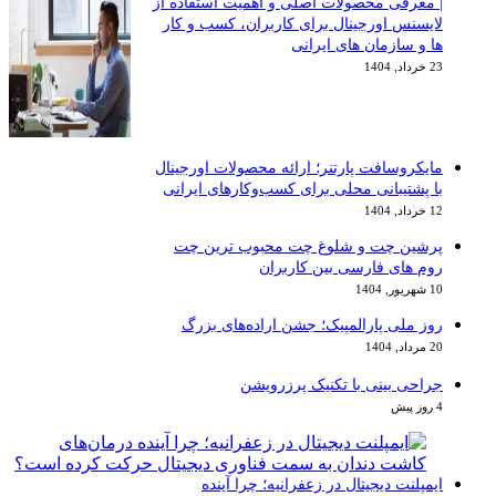
معرفی محصولات اصلی و اهمیت استفاده از
یسنس اورجینال برای کاربران، کسب و کار
 و سازمان های ایرانی
1404
یکروسافت پارتنر؛ ارائه محصولات اورجینال
 پشتیبانی محلی برای کسب‌وکارهای ایرانی
1404
شین چت و شلوغ چت محبوب ترین چت
م های فارسی بین کاربران
 1404
ز ملی پارالمپیک؛ جشن اراده‌های بزرگ
1404
احی بینی با تکنیک پرزرویشن
مپلنت دیجیتال در زعفرانیه؛ چرا آینده