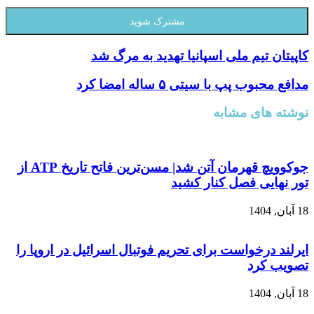
 تیم ملی اسپانیا تهدید به مرگ شد
وب پپ با سیتی ۵ ساله امضا کرد
های مشابه
جوکوویچ قهرمان آتن شد| مسن‌ترین فاتح تاریخ ATP از
ایی فصل کنار کشید
 درخواست برای تحریم فوتبال اسرائیل در اروپا را
 کرد