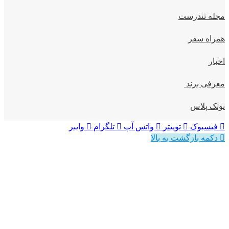
ندرست
سفر
برند
اس
وک
توییتر
واتس آپ
تلگرام
وایبر
بازگشت به بالا