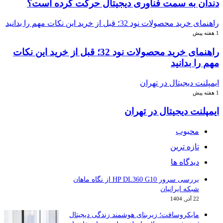
به سمت فناوری دیجیتال حرکت کرده است؟
لات نود 32؛ قبل از خرید این نکات مهم را بدانید
راهنمای خرید محصولات نود 32؛ قبل از خرید این نکات
بدانید
دیجیتال در تهران
 دیجیتال در تهران
حبوب
زه ترین
دگاه ها
بررسی سرور HP DL360 G10 از نگاه ماهان
که ایرانیان
1404
یکروسافت؛ زیربنای هوشمند زندگی دیجیتال